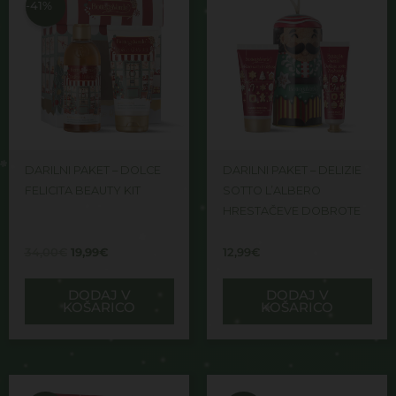
je
je:
-41%
bila:
19,99€.
34,00€.
DARILNI PAKET – DOLCE
DARILNI PAKET – DELIZIE
FELICITA BEAUTY KIT
SOTTO L’ALBERO
HRESTAČEVE DOBROTE
34,00
€
19,99
€
12,99
€
DODAJ V
DODAJ V
KOŠARICO
KOŠARICO
Izvirna
Trenutna
Izvirna
Trenutna
cena
cena
cena
cena