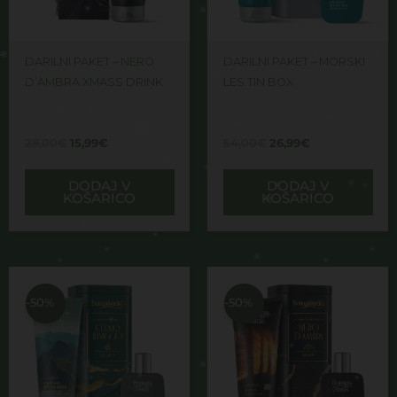
DARILNI PAKET – NERO
DARILNI PAKET – MORSKI
D’AMBRA XMASS DRINK
LES TIN BOX
28,00
€
15,99
€
54,00
€
26,99
€
DODAJ V
DODAJ V
KOŠARICO
KOŠARICO
Izvirna
Trenutna
Izvirna
Trenutna
cena
cena
cena
cena
je
je:
je
je:
-50%
-50%
bila:
26,99€.
bila:
26,99€.
54,00€.
54,00€.