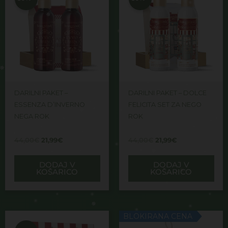
bila:
21,99€.
bila:
21,99€.
44,00€.
44,00€.
DARILNI PAKET –
DARILNI PAKET – DOLCE
ESSENZA D’INVERNO
FELICITA SET ZA NEGO
NEGA ROK
ROK
44,00
€
21,99
€
44,00
€
21,99
€
DODAJ V
DODAJ V
KOŠARICO
KOŠARICO
Izvirna
Trenutna
BLOKIRANA CENA
cena
cena