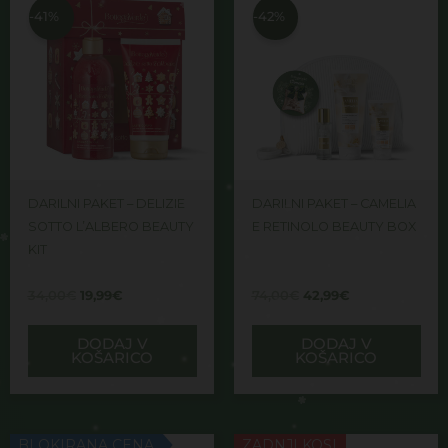
je
je:
je
je:
-41%
-42%
bila:
19,99€.
bila:
42,99€.
34,00€.
74,00€.
DARILNI PAKET – DELIZIE
DARILNI PAKET – CAMELIA
SOTTO L’ALBERO BEAUTY
E RETINOLO BEAUTY BOX
KIT
34,00
€
19,99
€
74,00
€
42,99
€
DODAJ V
DODAJ V
KOŠARICO
KOŠARICO
Izvirna
Trenutna
BLOKIRANA CENA
ZADNJI KOSI