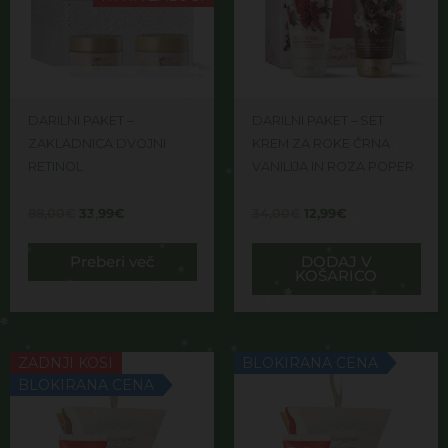
DARILNI PAKET –
DARILNI PAKET – SET
ZAKLADNICA DVOJNI
KREM ZA ROKE ČRNA
RETINOL
VANILIJA IN ROZA POPER
88,00
€
33,99
€
34,00
€
12,99
€
Preberi več
DODAJ V
KOŠARICO
ZADNJI KOSI
BLOKIRANA CENA
BLOKIRANA CENA