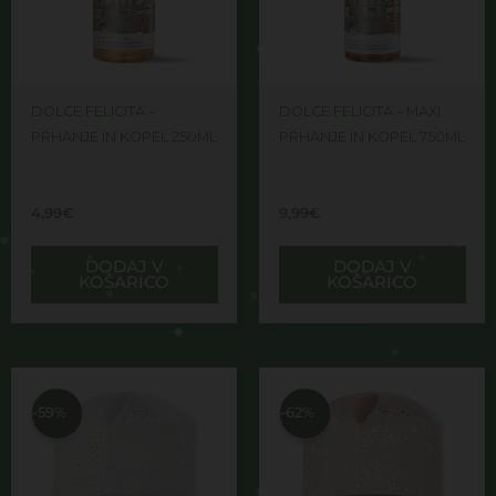
DOLCE FELICITA –
DOLCE FELICITA – MAXI
PRHANJE IN KOPEL 250ML
PRHANJE IN KOPEL 750ML
4,99
€
9,99
€
DODAJ V
DODAJ V
KOŠARICO
KOŠARICO
Izvirna
Trenutna
Izvirna
Trenutna
cena
cena
cena
cena
je
je:
je
je:
-59%
-62%
bila:
16,99€.
bila:
16,99€.
41,00€.
45,00€.