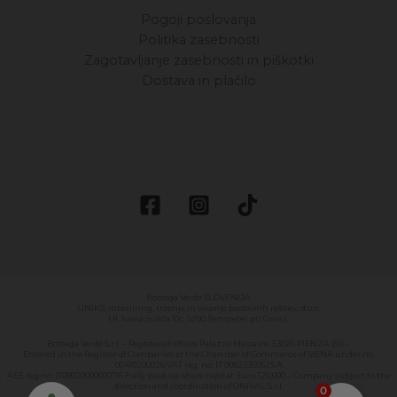
Pogoji poslovanja
Politika zasebnosti
Zagotavljanje zasebnosti in piškotki
Dostava in plačilo
Bottega Verde SLOVENIJA
UNIKS, inženiring, trženje in iskanje poslovnih rešitev, d.o.o.
Ul. Ivana Suliča 10c, 5290 Šempeter pri Gorici.
Bottega Verde S.r.l. – Registered offices Palazzo Massaini, 53026 PIENZA (SI) –
Entered in the Register of Companies at the Chamber of Commerce of SIENA under no.
00410200026 VAT reg. no: IT 00823350525 A
AEE reg.no. IT08020000000716 Fully paid-up share capital: Euro 120,000 – Company subject to the
direction and coordination of ONIVAL S.r.l.
0