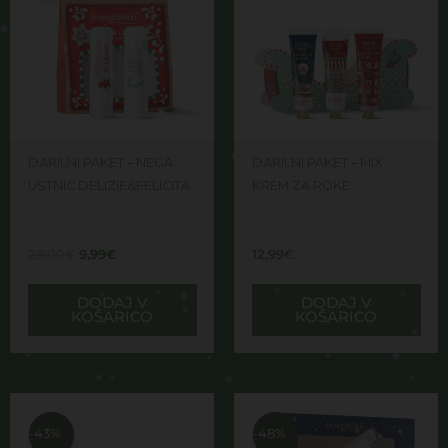
28,00€.
DARILNI PAKET – NEGA
DARILNI PAKET – MIX
USTNIC DELIZIE&FELICITA
KREM ZA ROKE
28,00
€
9,99
€
12,99
€
DODAJ V
DODAJ V
KOŠARICO
KOŠARICO
Izvirna
Trenutna
Izvirna
Trenutna
cena
cena
cena
cena
je
je:
je
je:
-43%
-48%
bila:
39,99€.
bila:
26,99€.