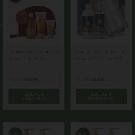
70,00€.
52,00€.
DARILNI PAKET – MAROŠKI
DARILNI PAKET – FAVOLA
ARGAN BEAUTY BOX
DI NATALE SPECIAL SET
70,00
€
39,99
€
52,00
€
26,99
€
DODAJ V
DODAJ V
KOŠARICO
KOŠARICO
Izvirna
Trenutna
Izvirna
Trenutna
cena
cena
cena
cena
je
je:
je
je:
-50%
-50%