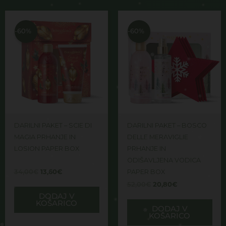
Izvirna
Trenutna
Izvirna
Trenutna
cena
cena
cena
cena
je
je:
je
je:
-60%
-60%
bila:
13,60€.
bila:
20,80€.
34,00€.
52,00€.
DARILNI PAKET – SCIE DI
DARILNI PAKET – BOSCO
MAGIA PRHANJE IN
DELLE MERAVIGLIE
LOSION PAPER BOX
PRHANJE IN
ODIŠAVLJENA VODICA
PAPER BOX
34,00
€
13,60
€
52,00
€
20,80
€
DODAJ V
KOŠARICO
DODAJ V
KOŠARICO