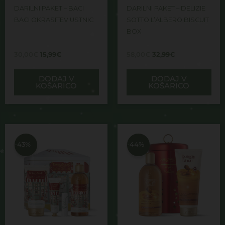
DARILNI PAKET – BACI
DARILNI PAKET – DELIZIE
BACI OKRASITEV USTNIC
SOTTO L’ALBERO BISCUIT
BOX
30,00
€
15,99
€
58,00
€
32,99
€
DODAJ V
DODAJ V
KOŠARICO
KOŠARICO
Izvirna
Trenutna
Izvirna
Trenutna
cena
cena
cena
cena
je
je:
je
je:
-43%
-44%
bila:
32,99€.
bila:
27,99€.
58,00€.
50,00€.