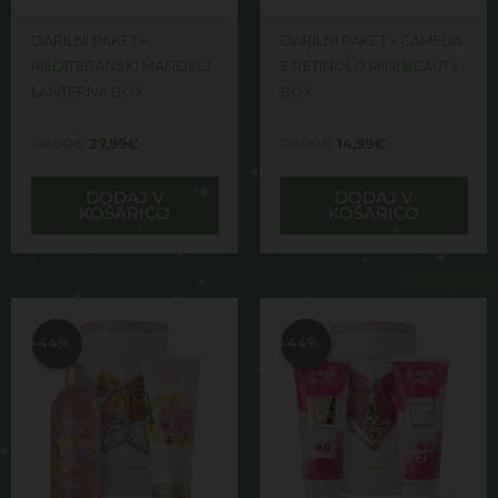
DARILNI PAKET –
DARILNI PAKET – CAMELIA
MEDITERANSKI MANDELJ
E RETINOLO MINI BEAUTY
LANTERNA BOX
BOX
50,00
€
27,99
€
26,00
€
14,99
€
DODAJ V
DODAJ V
KOŠARICO
KOŠARICO
Izvirna
Trenutna
Izvirna
Trenutna
cena
cena
cena
cena
je
je:
je
je:
-44%
-44%
bila:
27,99€.
bila:
27,99€.
50,00€.
50,00€.