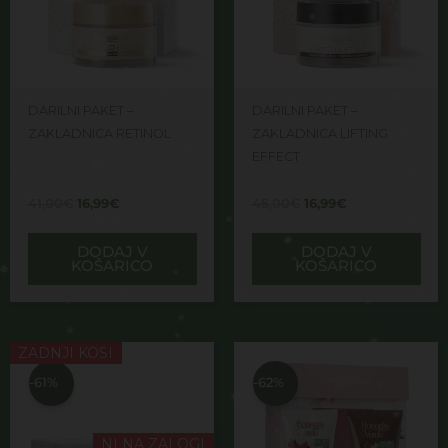
DARILNI PAKET –
DARILNI PAKET –
ZAKLADNICA RETINOL
ZAKLADNICA LIFTING
EFFECT
41,00
€
16,99
€
45,00
€
16,99
€
DODAJ V
DODAJ V
KOŠARICO
KOŠARICO
Izvirna
Trenutna
Izvirna
Trenutna
ZADNJI KOSI
cena
cena
cena
cena
je
je:
je
je:
-61%
-62%
bila:
33,99€.
bila:
12,99€.
88,00€.
34,00€.
NI NA ZALOGI