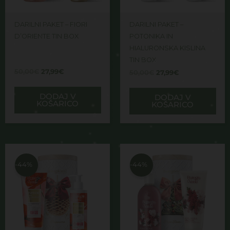
DARILNI PAKET – FIORI
DARILNI PAKET –
D’ORIENTE TIN BOX
POTONIKA IN
HIALURONSKA KISLINA
TIN BOX
50,00
€
27,99
€
50,00
€
27,99
€
DODAJ V
DODAJ V
KOŠARICO
KOŠARICO
Izvirna
Trenutna
Izvirna
Trenutna
cena
cena
cena
cena
je
je:
je
je:
-44%
-44%
bila:
27,99€.
bila:
27,99€.
50,00€.
50,00€.