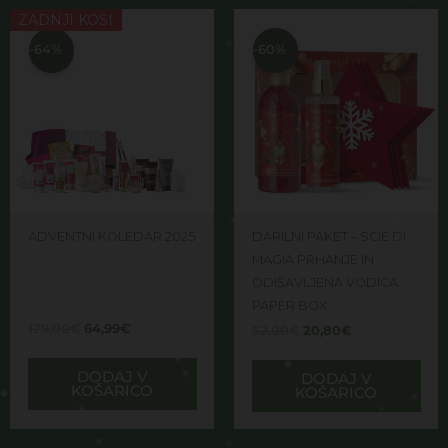
Izvirna
Trenutna
Izvirna
Trenutna
ZADNJI KOSI
cena
cena
cena
cena
je
je:
je
je:
-64%
-60%
bila:
64,99€.
bila:
20,80€.
179,00€.
52,00€.
ADVENTNI KOLEDAR 2025
DARILNI PAKET – SCIE DI
MAGIA PRHANJE IN
ODIŠAVLJENA VODICA
PAPER BOX
179,00
€
64,99
€
52,00
€
20,80
€
DODAJ V
DODAJ V
KOŠARICO
KOŠARICO