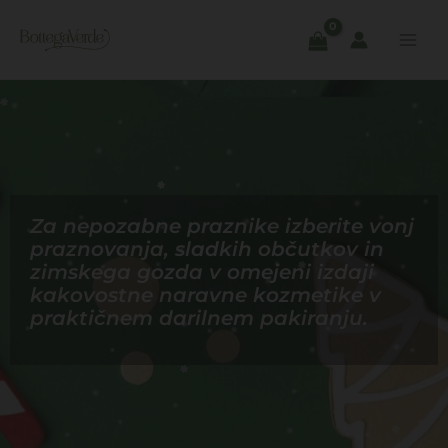
Skip
to
content
Za nepozabne praznike izberite vonj
praznovanja, sladkih občutkov in
zimskega gozda v omejeni izdaji
kakovostne naravne kozmetike v
praktičnem darilnem pakiranju.