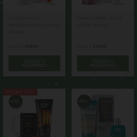
DARILNI PAKET –
DARILNI PAKET – ROZA
PAPAVERO IN COLLAGENE
POPER TIN BOX
TIN BOX
50,00
€
27,99
€
50,00
€
27,99
€
DODAJ V
DODAJ V
KOŠARICO
KOŠARICO
Izvirna
Trenutna
Izvirna
Trenutna
ZADNJI KOSI
cena
cena
cena
cena
je
je:
je
je:
-43%
-50%
bila:
15,99€.
bila:
26,99€.
28,00€.
54,00€.