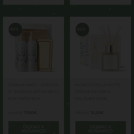
Izvirna
Trenutna
Izvirna
Trenutna
cena
cena
cena
cena
je
je:
je
je:
-60%
-60%
bila:
17,60€.
bila:
15,20€.
44,00€.
38,00€.
DARILNI PAKET – AURORA
INCANTO DELLA NOTTE –
D´INVERNO SET ZA NEGO
DIŠAVA ZA DOM S
ROK PAPER BOX
PALČKAMI 100ML
44,00
€
17,60
€
38,00
€
15,20
€
DODAJ V
DODAJ V
KOŠARICO
KOŠARICO