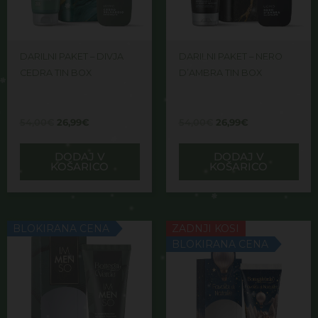
DARILNI PAKET – DIVJA
DARILNI PAKET – NERO
CEDRA TIN BOX
D’AMBRA TIN BOX
54,00
€
26,99
€
54,00
€
26,99
€
DODAJ V
DODAJ V
KOŠARICO
KOŠARICO
BLOKIRANA CENA
ZADNJI KOSI
BLOKIRANA CENA