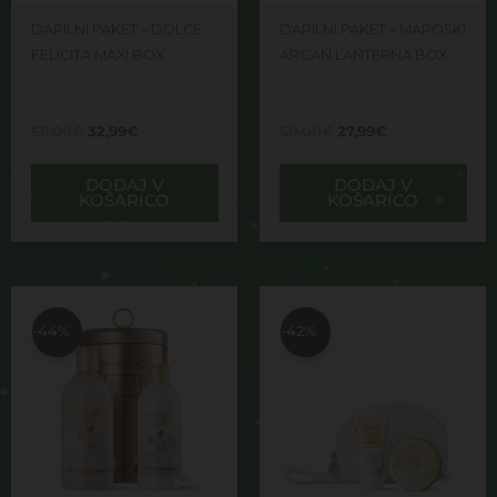
DARILNI PAKET – DOLCE
DARILNI PAKET – MAROŠKI
FELICITA MAXI BOX
ARGAN LANTERNA BOX
58,00
€
32,99
€
50,00
€
27,99
€
DODAJ V
DODAJ V
KOŠARICO
KOŠARICO
Izvirna
Trenutna
Izvirna
Trenutna
cena
cena
cena
cena
je
je:
je
je:
-44%
-42%
bila:
27,99€.
bila:
14,99€.
50,00€.
26,00€.