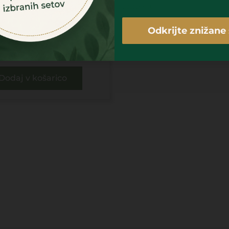
Piškotki
Politika zasebnosti
KI – UOMO+ ANTI
S KREMA ZA OBRAZ
Odkrijte znižane 
50ML
26,00
€
6,99
€
Dodaj v košarico