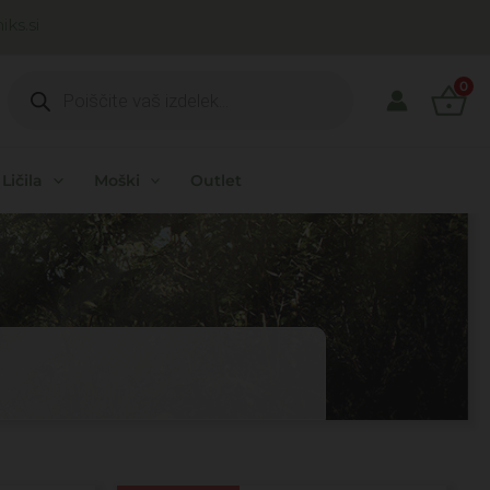
ks.si
Products
search
0
Ličila
Moški
Outlet