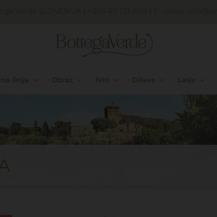
ega Verde SLOVENIJA
| +386 40 133 809 | E-naslov:
info@uni
na linija
Obraz
Telo
Dišave
Lasje
A