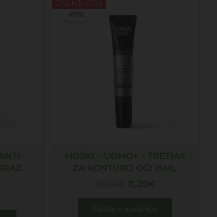
a
Trenutna
Izvirna
Trenutna
ZADNJI KOSI
cena
cena
cena
-60%
je:
je
je:
14,99€.
bila:
11,20€.
.
28,00€.
ANTI-
MOŠKI – UOMO+ – TRETMA
BRAZ
ZA KONTURO OČI 15ML
28,00
€
11,20
€
€
Dodaj v košarico