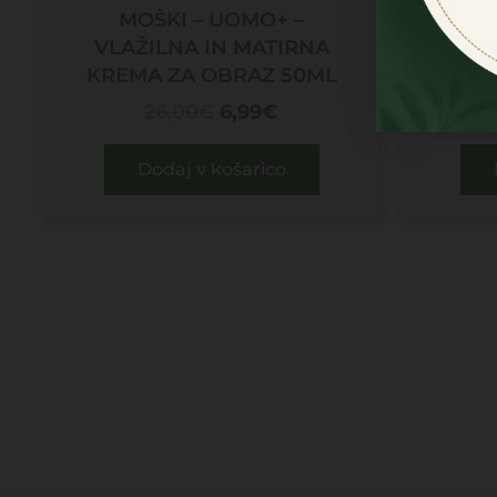
MOŠKI – UOMO+ –
MOŠ
VLAŽILNA IN MATIRNA
STRE
KREMA ZA OBRAZ 50ML
26,00
€
6,99
€
Dodaj v košarico