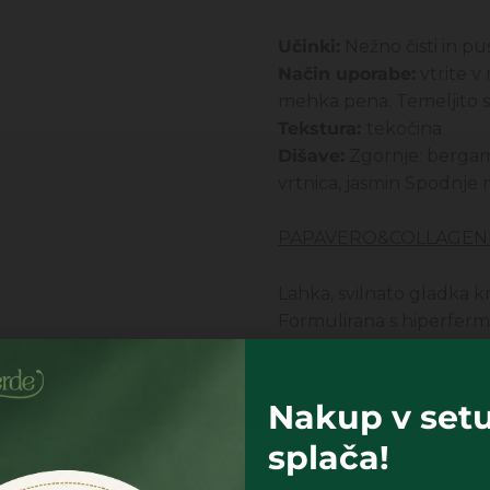
Učinki:
Nežno čisti in pu
Način uporabe:
vtrite v
mehka pena. Temeljito s
Tekstura:
tekočina
Dišave:
Zgornje: bergamot
vrtnica, jasmin Spodnje n
PAPAVERO&COLLAGENE
Lahka, svilnato gladka 
Formulirana s hiperferm
delovanjem in fitokola
deluje na površinski plas
Mešanica negovalnih rast
Nakup v setu
občutek. Hitro vpojna g
splača!
Upravljanje soglasja
napeta in ima prijeten cv