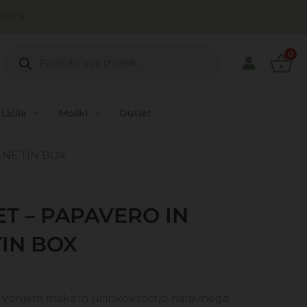
ks.si
Products
search
0
Ličila
Moški
Outlet
ENE TIN BOX
ET – PAPAVERO IN
IN BOX
enutna
na
z vonjem maka in učinkovitostjo naravnega