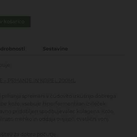
99€.
v košarico
drobnosti
Sestavine
buje:
 – PRHANJE IN KOPEL 200ML
 ali prhanja spremeni v čudovito izkušnjo dobrega
tipe kože, vsebuje hiperfermentiran izvleček
ravno pridobljen spodbujevalec kolagena. Kožo
ilnato mehko in oddaja ovijajoč, cvetlični vonj.
 rešitev za dobro počutje.