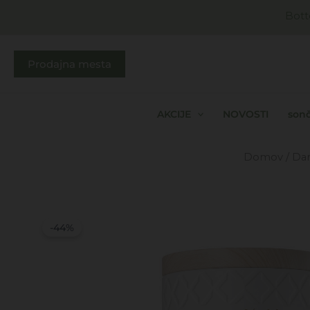
Skip
Bott
to
content
Prodajna mesta
AKCIJE
NOVOSTI
sonč
Domov
/
Dar
-44%