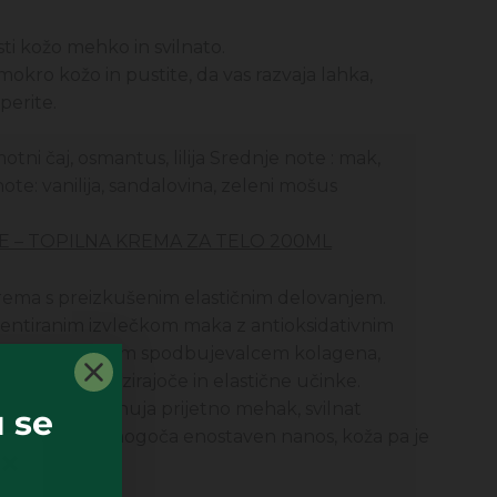
sti kožo mehko in svilnato.
 mokro kožo in pustite, da vas razvaja lahka,
perite.
ni čaj, osmantus, lilija Srednje note : mak,
ote: vanilija, sandalovina, zeleni mošus
 – TOPILNA KREMA ZA TELO 200ML
krema s preizkušenim elastičnim delovanjem.
entiranim izvlečkom maka z antioksidativnim
genom, naravnim spodbujevalcem kolagena,
ti kože za tonizirajoče in elastične učinke.
linskih olj ponuja prijetno mehak, svilnat
 se
el tekstura omogoča enostaven nanos, koža pa je
etlični vonj.