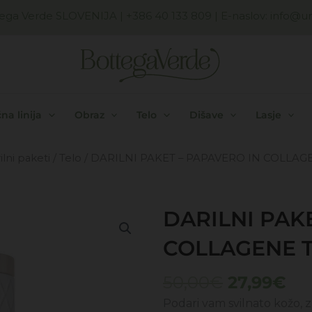
ega Verde SLOVENIJA
| +386 40 133 809 | E-naslov:
info@uni
na linija
Obraz
Telo
Dišave
Lasje
ilni paketi
/
Telo
/ DARILNI PAKET – PAPAVERO IN COLLAG
DARILNI PAK
COLLAGENE T
Izvirna
Tr
50,00
€
27,99
€
cena
ce
Podari vam svilnato kožo, 