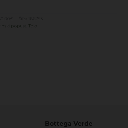
50,00
€
Šifra
186753
činski popust
,
Telo
Bottega Verde