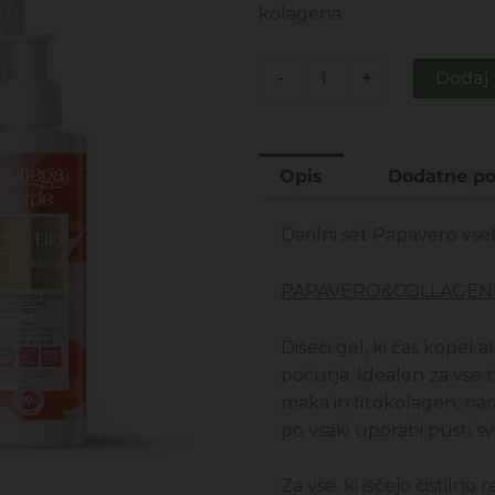
je
je:
kolagena.
bila:
27,
50,00€.
DARILNI
-
+
Dodaj 
PAKET
-
PAPAVERO
Opis
Dodatne po
IN
COLLAGENE
Darilni set Papavero vse
TIN
BOX
PAPAVERO&COLLAGENE
količina
Dišeči gel, ki čas kopel
počutja. Idealen za vse 
maka in fitokolagen, na
po vsaki uporabi pusti sv
Za vse, ki iščejo čistilno