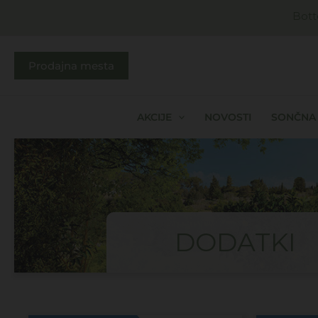
Skip
Bott
to
content
Prodajna mesta
AKCIJE
NOVOSTI
SONČNA 
DODATKI