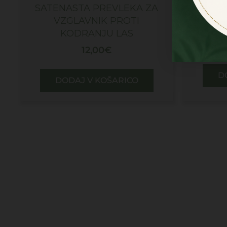
SATENASTA PREVLEKA ZA
SET
VZGLAVNIK PROTI
KODRANJU LAS
12,00
€
D
DODAJ V KOŠARICO