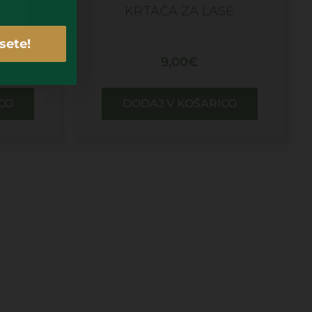
6KOS
KRTAČA ZA LASE
sete!
9,00
€
CO
DODAJ V KOŠARICO