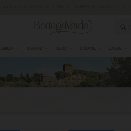
ega Verde SLOVENIJA
| +386 40 133 809 | E-naslov:
info@uni
Produc
search
LINIJA
OBRAZ
TELO
DIŠAVE
LASJE