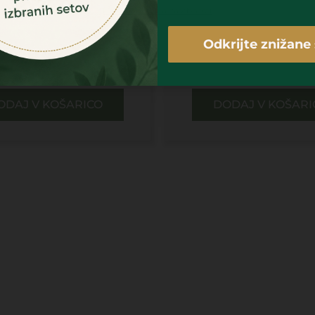
 ZA KODRANJE LAS
SPONKE ZA LASE 
Piškotki
Politika zasebnosti
Odkrijte znižane 
12,00
€
12,00
€
ODAJ V KOŠARICO
DODAJ V KOŠARI