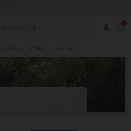
ks.si
ts
0
LIČILA
MOŠKI
OUTLET