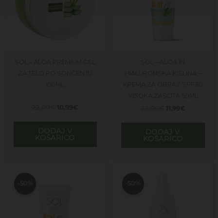
SOL – ALOA PREMIUM GEL
SOL – ALOA IN
ZA TELO PO SONČENJU
HIALURONSKA KISLINA –
150ML
KREMA ZA OBRAZ SPF30
VISOKA ZAŠČITA 50ML
22,00
€
10,99
€
24,00
€
11,99
€
DODAJ V
DODAJ V
KOŠARICO
KOŠARICO
Izvirna
Trenutna
Izvirna
Trenutna
cena
cena
cena
cena
je
je:
je
je:
-50%
-50%
bila:
12,99€.
bila:
15,99€.
26,00€.
32,00€.