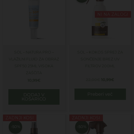
22,00€.
NI NA ZALOGI
SOL – NATURA PRO –
SOL – KOKOS SPREJ ZA
VLAŽILNI FLUID ZA OBRAZ
SONČENJE BREZ UV
SPF50 25ML VISOKA
FILTROV 200ML
ZAŠČITA
22,00
€
10,99
€
10,99
€
Preberi več
DODAJ V
KOŠARICO
Izvirna
Trenutna
Izvirna
Trenutna
ZADNJI KOSI
ZADNJI KOSI
cena
cena
cena
cena
je
je:
je
je:
-50%
-50%
bila:
14,99€.
bila:
16,99€.