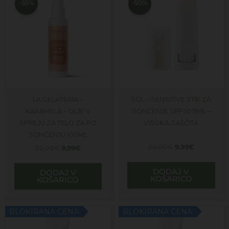
je
je:
je
je:
-55%
-50%
bila:
9,99€.
bila:
9,99€.
22,00€.
20,00€.
LA GELATERIA –
SOL – SENSITIVE STIK ZA
KARAMELA – OLJE V
SONČENJE SPF50 9ML –
SPREJU ZA TELO ZA PO
VISOKA ZAŠČITA
SONČENJU 100ML
20,00
€
9,99
€
22,00
€
9,99
€
DODAJ V
DODAJ V
KOŠARICO
KOŠARICO
BLOKIRANA CENA
BLOKIRANA CENA