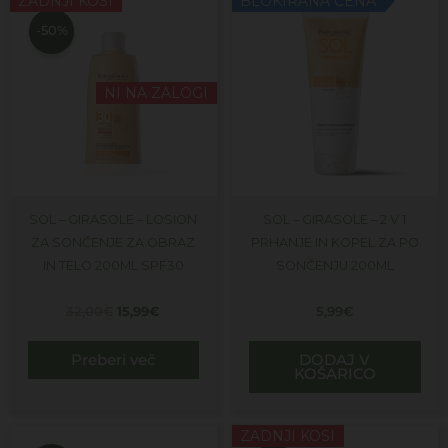
ZADNJI KOSI
BLOKIRANA CENA
cena
cena
je
je:
-50%
bila:
15,99€.
32,00€.
NI NA ZALOGI
SOL – GIRASOLE – LOSION
SOL – GIRASOLE – 2 V 1
ZA SONČENJE ZA OBRAZ
PRHANJE IN KOPEL ZA PO
IN TELO 200ML SPF30
SONČENJU 200ML
32,00
€
15,99
€
5,99
€
Preberi več
DODAJ V
KOŠARICO
Izvirna
Trenutna
Izvirna
Trenutna
ZADNJI KOSI
cena
cena
cena
cena