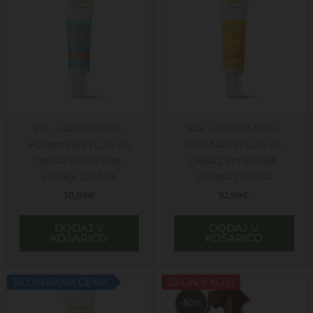
SOL – NATURA PRO –
SOL – NATURA PRO –
POMIRITVENI FLUID ZA
URAVNALNI FLUID ZA
OBRAZ SPF50 25ML
OBRAZ SPF50 25ML
VISOKA ZAŠČITA
VISOKA ZAŠČITA
10,99
€
10,99
€
DODAJ V
DODAJ V
KOŠARICO
KOŠARICO
Izvirna
Trenutna
BLOKIRANA CENA
ZADNJI KOSI
cena
cena
je
je:
-50%
bila:
10,99€.