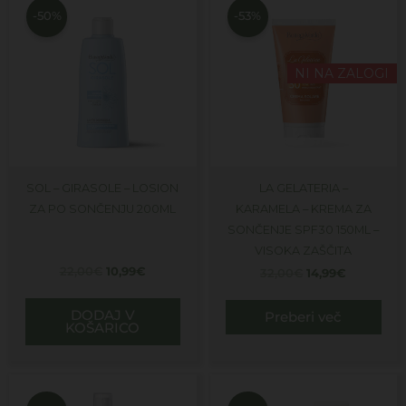
je
je:
je
je:
-50%
-53%
bila:
10,99€.
bila:
14,99€.
22,00€.
32,00€.
NI NA ZALOGI
SOL – GIRASOLE – LOSION
LA GELATERIA –
ZA PO SONČENJU 200ML
KARAMELA – KREMA ZA
SONČENJE SPF30 150ML –
VISOKA ZAŠČITA
22,00
€
10,99
€
32,00
€
14,99
€
DODAJ V
Preberi več
KOŠARICO
Izvirna
Trenutna
Izvirna
Trenutna
cena
cena
cena
cena