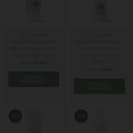
SOL – ALOA IN
SOL – ALOA IN
HIALURONSKA KISLINA –
HIALURONSKA KISLINA –
KREMA ZA OBRAZ SPF50
SPREJ ZA SONČENJE
VISOKA ZAŠČITA 50ML
SPF30 200ML VISOKA
ZAŠČITA
26,00
€
12,99
€
32,00
€
15,99
€
DODAJ V
KOŠARICO
DODAJ V
KOŠARICO
Izvirna
Trenutna
Izvirna
Trenutna
cena
cena
cena
cena
je
je:
je
je:
-50%
-50%
bila:
15,99€.
bila:
17,99€.
32,00€.
36,00€.