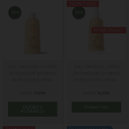
Izvirna
Trenutna
Izvirna
Trenutna
ZADNJI KOSI
cena
cena
cena
cena
je
je:
je
je:
-50%
-50%
bila:
17,99€.
bila:
18,99€.
36,00€.
38,00€.
NI NA ZALOGI
SOL – GIRASOLE – LOSION
SOL – GIRASOLE – SPREJ
ZA SONČENJE ZA OBRAZ
ZA SONČENJE ZA OBRAZ
IN TELO 200ML SPF50
IN TELO 200ML SPF50+
36,00
€
17,99
€
38,00
€
18,99
€
DODAJ V
Preberi več
KOŠARICO
Izvirna
Trenutna