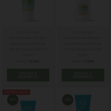
SOL – ALOA IN
SOL – ALOA IN
HIALURONSKA KISLINA –
HIALURONSKA KISLINA –
KREMA ZA SONČENJE
LOSJON ZA SONČENJE
SPF30 VISOKA ZAŠČITA
SPF50 VISOKA ZAŠČITA
200ML
200ML
32,00
€
15,99
€
36,00
€
17,99
€
DODAJ V
DODAJ V
KOŠARICO
KOŠARICO
Izvirna
Trenutna
Izvirna
Trenutna
ZADNJI KOSI
cena
cena
cena
cena
je
je:
je
je:
-50%
-55%
bila:
7,99€.
bila:
9,99€.
16,00€.
22,00€.