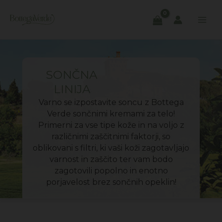
Skip
to
content
SONČNA
LINIJA
Varno se izpostavite soncu z Bottega
Verde sončnimi kremami za telo!
Primerni za vse tipe kože in na voljo z
različnimi zaščitnimi faktorji, so
oblikovani s filtri, ki vaši koži zagotavljajo
varnost in zaščito ter vam bodo
zagotovili popolno in enotno
porjavelost brez sončnih opeklin!