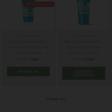
NI NA ZALOGI
SOL – ALOA IN
SOL – ALOA IN
HIALURONSKA KISLINA –
HIALURONSKA KISLINA –
KREMA ZA OBRAZ ZA PO
MLEKO ZA NEGO PO
SONČENJU 50ML
SONČENJU 200ML
16,00
€
7,99
€
22,00
€
9,99
€
Preberi več
DODAJ V
KOŠARICO
Prikaži več