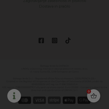
Zagotavljanje zasebnosti in piškotki
Dostava in plačilo
Bottega Verde SLOVENIJA
UNIKS, inženiring, trženje in iskanje poslovnih rešitev, d.o.o.
Ul. Ivana Suliča 10c, 5290 Šempeter pri Gorici.
Bottega Verde S.r.l. – Registered offices Palazzo Massaini, 53026 PIENZA (SI) –
Entered in the Register of Companies at the Chamber of Commerce of SIENA under no.
00410200026 VAT reg. no: IT 00823350525 A
AEE reg.no. IT08020000000716 Fully paid-up share capital: Euro 120,000 – Company subject to the
direction and coordination of ONIVAL S.r.l.
0