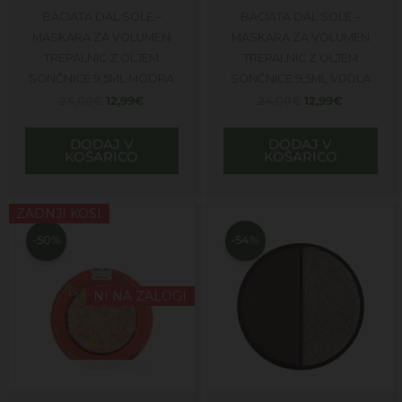
BACIATA DAL SOLE –
BACIATA DAL SOLE –
MASKARA ZA VOLUMEN
MASKARA ZA VOLUMEN
TREPALNIC Z OLJEM
TREPALNIC Z OLJEM
SONČNICE 9,5ML MODRA
SONČNICE 9,5ML VIJOLA
24,00
€
12,99
€
24,00
€
12,99
€
DODAJ V
DODAJ V
KOŠARICO
KOŠARICO
Izvirna
Trenutna
Izvirna
Trenutna
Ta
ZADNJI KOSI
cena
cena
cena
cena
izdelek
je
je:
je
je:
-50%
-54%
bila:
9,99€.
ima
bila:
10,99€.
20,00€.
24,00€.
več
različic.
NI NA ZALOGI
Možnosti
lahko
izberete
na
strani