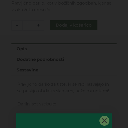
cena
cena
Pravljično darilo, kot v božičnih zgodbah, kjer se
je
je:
vsaka želja uresniči.
bila:
26,99€.
52,00€.
DARILNI
-
+
Dodaj v košarico
PAKET
-
FAVOLA
Opis
DI
NATALE
Dodatne podrobnosti
SPECIAL
SET
Sestavine
količina
Pravljično darilo za tiste, ki se radi razvajajo in
se pustijo obdati s sladkimi, nežnimi notami!
Darilni set vsebuje:
Favola di Natale – gel za prhanje z notami
belega mošusa in belih cvetov (250 ml)