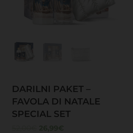
DARILNI PAKET –
FAVOLA DI NATALE
SPECIAL SET
Izvirna
Trenutna
52,00
€
26,99
€