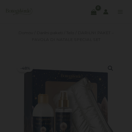
Skip
to
content
Domov
/
Darilni paketi
/
Telo
/ DARILNI PAKET –
FAVOLA DI NATALE SPECIAL SET
-48%