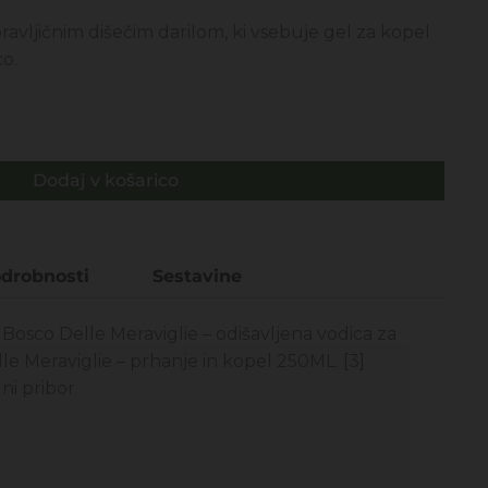
na
pravljičnim dišečim darilom, ki vsebuje gel za kopel
co.
,80€.
Dodaj v košarico
drobnosti
Sestavine
] Bosco Delle Meraviglie – odišavljena vodica za
lle Meraviglie – prhanje in kopel 250ML. [3]
lni pribor