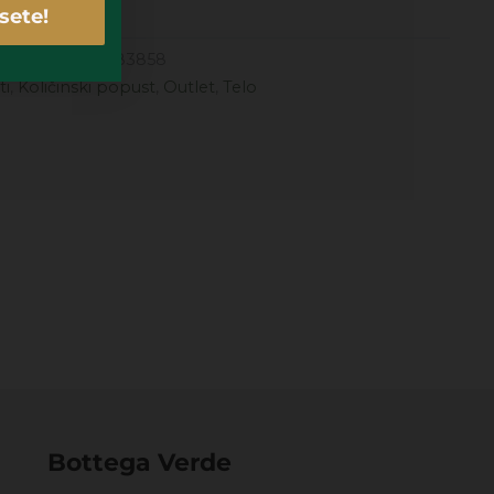
sete!
24,99
€
Šifra
183858
ti
,
Količinski popust
,
Outlet
,
Telo
Bottega Verde