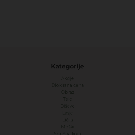
Kategorije
Akcije
Blokirana cena
Obraz
Telo
Dišave
Lasje
Ličila
Moški
Sončna linija