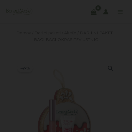
Skip
to
content
Domov
/
Darilni paketi
/
Akcije
/ DARILNI PAKET –
BACI BACI OKRASITEV USTNIC
-47%