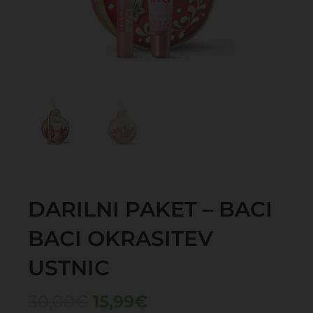
DARILNI PAKET – BACI
BACI OKRASITEV
USTNIC
Izvirna
Trenutna
30,00
€
15,99
€