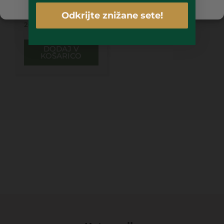
ZA ROKE 50ML
Piškotki
Politika zasebnosti
Odkrijte znižane sete!
20,00
€
DODAJ V
KOŠARICO