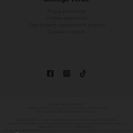
Pogoji poslovanja
Politika zasebnosti
Zagotavljanje zasebnosti in piškotki
Dostava in plačilo
Bottega Verde SLOVENIJA
UNIKS, inženiring, trženje in iskanje poslovnih rešitev, d.o.o.
Ul. Ivana Suliča 10c, 5290 Šempeter pri Gorici.
Bottega Verde S.r.l. – Registered offices Palazzo Massaini, 53026 PIENZA (SI) –
Entered in the Register of Companies at the Chamber of Commerce of SIENA under no.
00410200026 VAT reg. no: IT 00823350525 A
AEE reg.no. IT08020000000716 Fully paid-up share capital: Euro 120,000 – Company subject to the