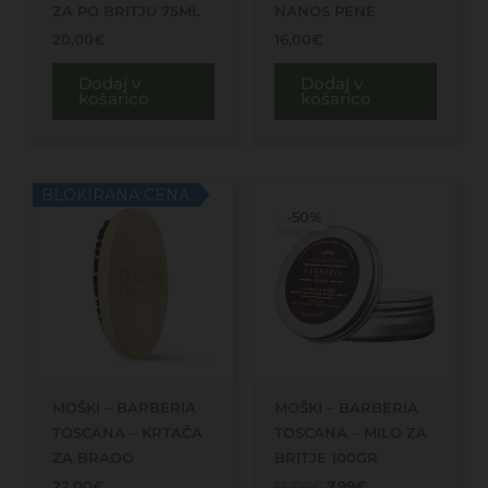
ZA PO BRITJU 75ML
NANOS PENE
20,00
€
16,00
€
Dodaj v
Dodaj v
košarico
košarico
Izvirna
Trenutna
BLOKIRANA CENA
cena
cena
-50%
je
je:
bila:
7,99€.
16,00€.
MOŠKI – BARBERIA
MOŠKI – BARBERIA
TOSCANA – KRTAČA
TOSCANA – MILO ZA
ZA BRADO
BRITJE 100GR
22,00
€
16,00
€
7,99
€