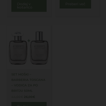
Dodaj v
Preberi več
košarico
Izvirna
Trenutna
cena
cena
-41%
je
je:
bila:
26,00€.
44,00€.
SET MOŠKI –
BARBERIA TOSCANA
– VODICA ZA PO
BRITJU 50ML
44,00
€
26,00
€