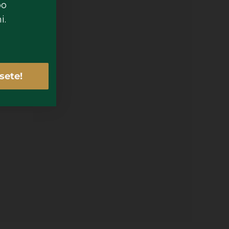
po
i.
sete!