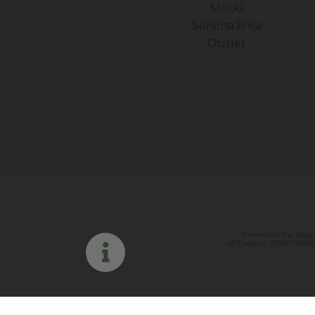
Moški
Sončna linija
Outlet
Entered in the Regi
AEE reg.no. IT0802000000