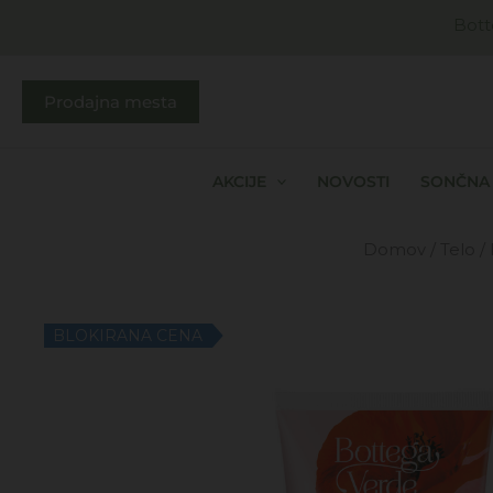
Skip
Bott
to
content
Prodajna mesta
AKCIJE
NOVOSTI
SONČNA 
Domov
/
Telo
/
BLOKIRANA CENA