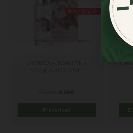
NI NA ZALOGI
VRTNICA – TOALETNA
VIJOLI
VODICA EDT 30ML
26,00
€
9,99
€
Preberi več
D