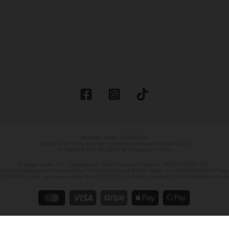
Bottega Verde SLOVENIJA
UNIKS, inženiring, trženje in iskanje poslovnih rešitev, d.o.o.
Ul. Ivana Suliča 10c, 5290 Šempeter pri Gorici.
Bottega Verde S.r.l. – Registered offices Palazzo Massaini, 53026 PIENZA (SI) –
ster of Companies at the Chamber of Commerce of SIENA under no. 00410200026 VAT reg. 
0716 Fully paid-up share capital: Euro 120,000 – Company subject to the direction and coor