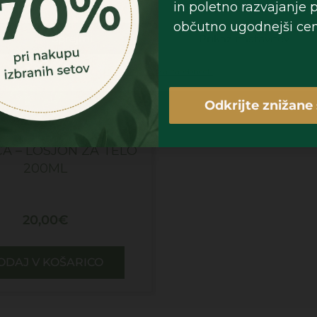
in poletno razvajanje 
občutno ugodnejši cen
Sprejmi
Prikaz nastavitev
Piškotki
Politika zasebnosti
Odkrijte znižane 
CA – LOSJON ZA TELO
200ML
20,00
€
ODAJ V KOŠARICO