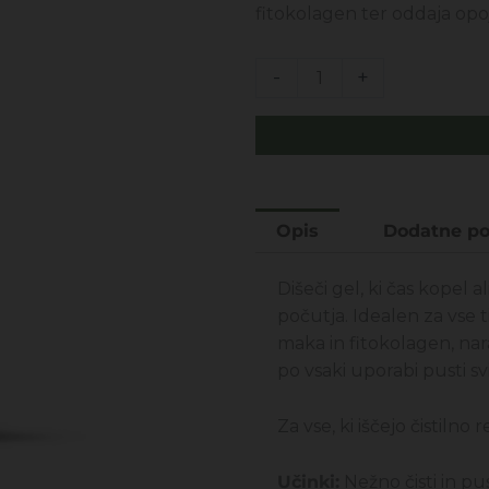
fitokolagen ter oddaja opojni
PAPAVERO
-
+
IN
COLLAGENE
-
PRHANJE
IN
Opis
Dodatne po
KOPEL
200ML
količina
Dišeči gel, ki čas kopel
počutja. Idealen za vse 
maka in fitokolagen, na
po vsaki uporabi pusti sv
Za vse, ki iščejo čistilno
Učinki:
Nežno čisti in pu