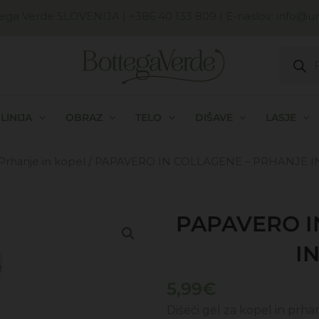
ega Verde SLOVENIJA
| +386 40 133 809 | E-naslov:
info@uni
Produc
search
LINIJA
OBRAZ
TELO
DIŠAVE
LASJE
Prhanje in kopel
/ PAPAVERO IN COLLAGENE – PRHANJE I
PAPAVERO I
I
5,99
€
Dišeči gel za kopel in prh