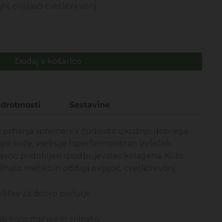
, ovijajoči cvetlični vonj.
Dodaj v košarico
drobnosti
Sestavine
 ali prhanja spremeni v čudovito izkušnjo dobrega
tipe kože, vsebuje hiperfermentiran izvleček
ravno pridobljen spodbujevalec kolagena. Kožo
ilnato mehko in oddaja ovijajoč, cvetlični vonj.
 rešitev za dobro počutje.
sti kožo mehko in svilnato.