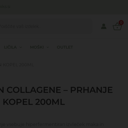
ks.si
ts
0
LIČILA
MOŠKI
OUTLET
N KOPEL 200ML
N COLLAGENE – PRHANJE
N KOPEL 200ML
anje vsebuje hiperfermentiran izvleček maka in