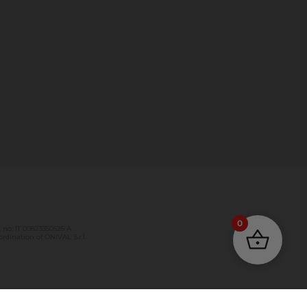
0
no: IT 00823350525 A
dination of ONIVAL S.r.l.
PAPAVERO