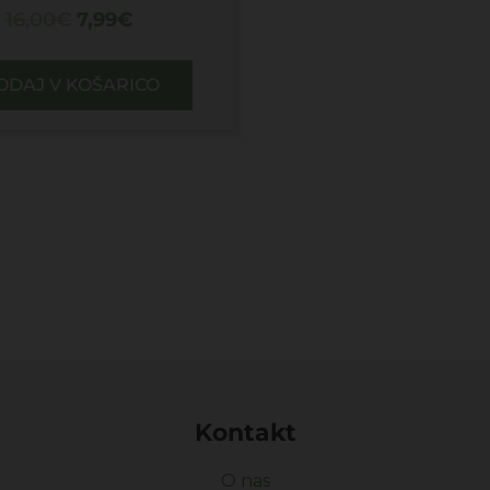
16,00
€
7,99
€
ODAJ V KOŠARICO
Kontakt
O nas