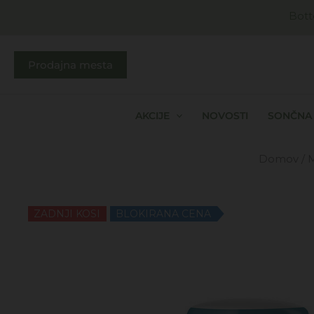
Skip
Bott
to
content
Prodajna mesta
AKCIJE
NOVOSTI
SONČNA 
Domov
/
M
ZADNJI KOSI
BLOKIRANA CENA