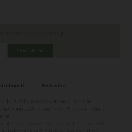
o bo izdelek ponovno na voljo?
Obvesti me
drobnosti
Sestavine
oške z izvlečkom absinta nudi svežo in
dolgotrajno zaščito vaše kože. Njegova nežna a
la ne
prostim sistemom za nanašanje. Daje občutek
sti in dobrega počutja, skozi ves dan. Brez