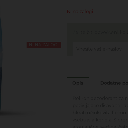
Ni na zalogi
Želite biti obveščeni, k
NI NA ZALOGI
Opis
Dodatne po
Roll-on dezodorant za m
poživljajočo dišavo ter 
hkrati učinkovita formu
vsebuje alkohola. S pre
aromatične svežine, čisto