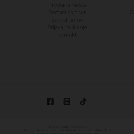
Prodajna mesta
Postani partner
Z
Zaposlujemo
Prijava na ličenje
Kontakt
Bottega Verde SLOVENIJA
UNIKS, inženiring, trženje in iskanje poslovnih rešitev, d.o.o.
Ul. Ivana Suliča 10c, 5290 Šempeter pri Gorici.