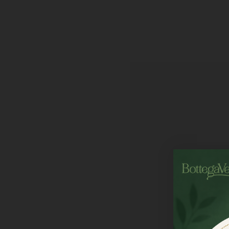
Želite popust?
Za 