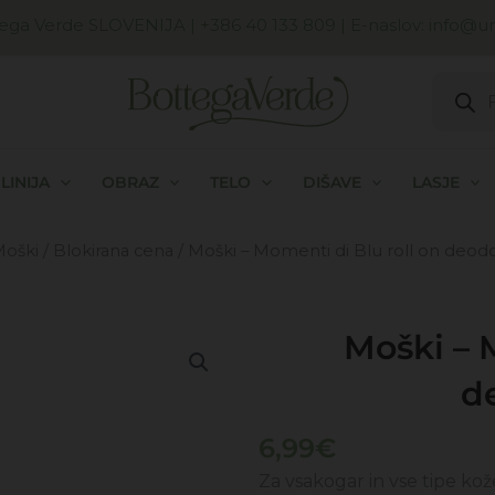
ega Verde SLOVENIJA
| +386 40 133 809 | E-naslov:
info@uni
Produc
search
LINIJA
OBRAZ
TELO
DIŠAVE
LASJE
oški
/
Blokirana cena
/ Moški – Momenti di Blu roll on deo
Moški – 
d
6,99
€
Za vsakogar in vse tipe kož