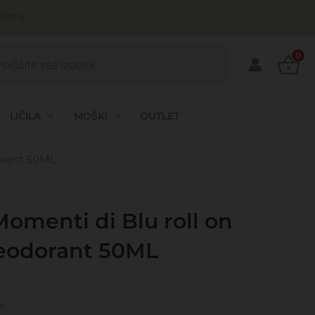
ks.si
ts
0
LIČILA
MOŠKI
OUTLET
dorant 50ML
Momenti di Blu roll on
eodorant 50ML
e.