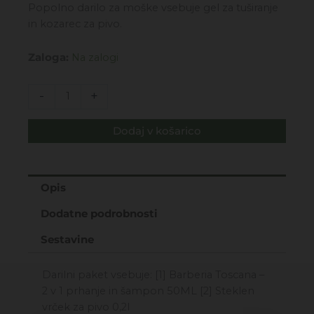
cena
cena
Popolno darilo za moške vsebuje gel za tuširanje
je
je:
in kozarec za pivo.
bila:
15,99€.
28,00€.
DARILNI
Zaloga:
Na zalogi
PAKET
-
-
+
BARBERIA
TOSCANA
Dodaj v košarico
XMASS
DRINK
količina
Opis
Dodatne podrobnosti
Sestavine
Darilni paket vsebuje: [1] Barberia Toscana –
2 v 1 prhanje in šampon 50ML [2] Steklen
vrček za pivo 0,2l