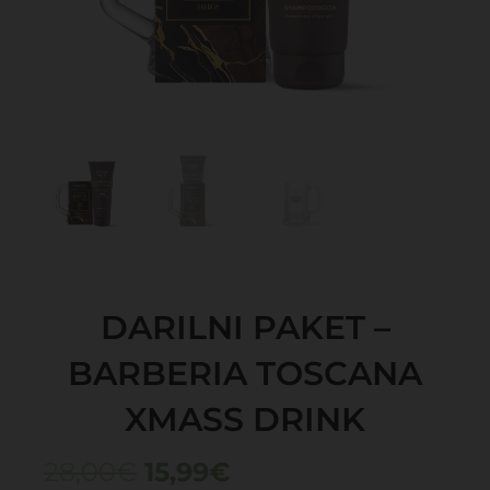
DARILNI PAKET –
BARBERIA TOSCANA
XMASS DRINK
Izvirna
Trenutna
28,00
€
15,99
€