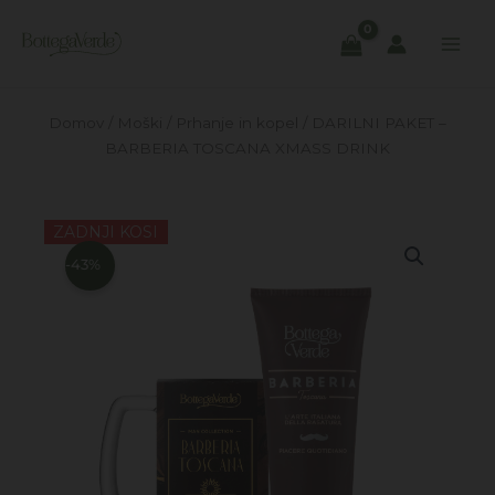
Skip
to
content
Domov
/
Moški
/
Prhanje in kopel
/ DARILNI PAKET –
BARBERIA TOSCANA XMASS DRINK
ZADNJI KOSI
-43%