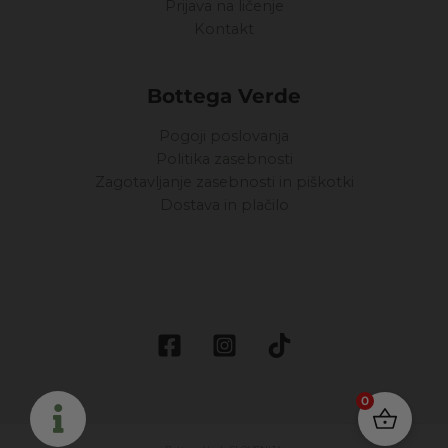
Prijava na ličenje
Kontakt
Bottega Verde
Pogoji poslovanja
Politika zasebnosti
Zagotavljanje zasebnosti in piškotki
Dostava in plačilo
0