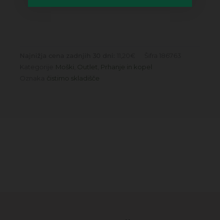
muškatna kadulja, maté, les.
Najnižja cena zadnjih 30 dni:
11,20
€
Šifra
186763
Kategorije
Moški
,
Outlet
,
Prhanje in kopel
Oznaka
čistimo skladišče