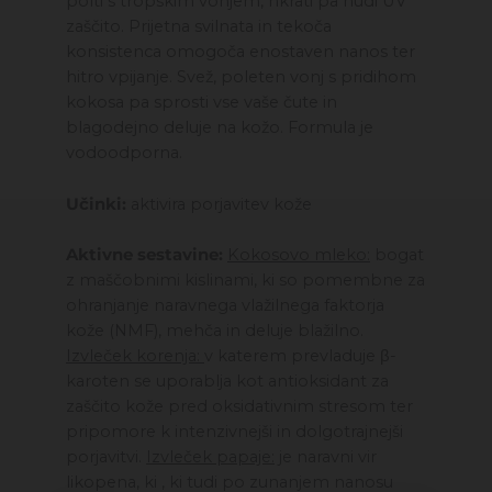
polti s tropskim vonjem, hkrati pa nudi UV
zaščito. Prijetna svilnata in tekoča
konsistenca omogoča enostaven nanos ter
hitro vpijanje. Svež, poleten vonj s pridihom
kokosa pa sprosti vse vaše čute in
blagodejno deluje na kožo. Formula je
vodoodporna.
Učinki:
aktivira porjavitev kože
Aktivne sestavine:
Kokosovo mleko:
bogat
z maščobnimi kislinami, ki so pomembne za
ohranjanje naravnega vlažilnega faktorja
kože (NMF), mehča in deluje blažilno.
Izvleček korenja:
v katerem prevladuje β-
karoten se uporablja kot antioksidant za
zaščito kože pred oksidativnim stresom ter
pripomore k intenzivnejši in dolgotrajnejši
porjavitvi.
Izvleček papaje:
je naravni vir
likopena, ki , ki tudi po zunanjem nanosu