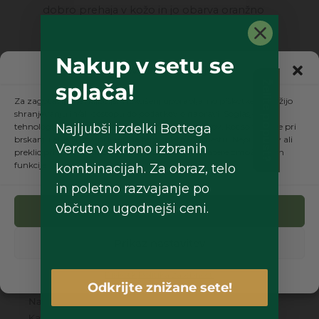
dobro prehaja v kožo in jo obarva oranžno
do rjavo. S tem pripomore k intenzivnejši in
dolgotrajnejši porjavitvi.
Nakup v setu se
Upravljanje soglasja
Način uporabe:
Izdelek nanesite in
splača!
Želite popust?
enakomerno razporedite po telesu pred
Za zagotavljanje najboljših izkušenj uporabljamo piškotke, ki služijo
izpostavljanjem soncu. Nanos pogosto
shranjevanju in/ali dostopu do podatkov o napravi. Soglasje za te
ponovite, da boste ohranili zaščito, še
tehnologije nam bo omogočilo obdelavo podatkov, kot so vedenje pri
Najljubši izdelki Bottega
brskanju ali edinstveni ID-ji, na tem spletnem mestu. Neprivolitev ali
posebej po kopanju, ob potenju ali brisanju
Verde v skrbno izbranih
preklic privolitve lahko negativno vpliva na nekatere zmožnosti in
z brisačo. Po uporabi umijte roke.
funkcije.
kombinacijah. Za obraz, telo
Tekstura:
mleko v spreju
in poletno razvajanje po
Dišave:
kokos, vanilija in cvetlične note
občutno ugodnejši ceni.
Sprejmi
Prikaz nastavitev
Piškotki
Politika zasebnosti
Odkrijte znižane sete!
Najnižja cena zadnjih 30 dni:
24,00
€
Šifra
184424
Kategorije
Akcije
,
Akcije
,
sončna linija
,
Zaščita pred