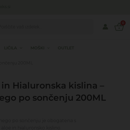
ks.si
ts
0
LIČILA
MOŠKI
OUTLET
 sončenju 200ML
in Hialuronska kislina –
nego po sončenju 200ML
nutna
a
 nego po sončenju je obogatena s
loe in hialuronsko kislino.