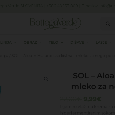
ega Verde SLOVENIJA
| +386 40 133 809 | E-naslov:
info@uni
Produc
search
LINIJA
OBRAZ
TELO
DIŠAVE
LASJE
enju
/ SOL – Aloa in Hialuronska kislina – mleko za nego po
SOL – Aloa 
mleko za 
Izvirna
Tre
22,00
€
9,99
€
cena
cen
Izjemno vlažilna krema za
je
je:
hiperfermentiranim sokom a