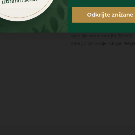
Odkrijte znižane 
Najnižja cena zadnjih 30 dni:
Kategorije
Akcije
,
Akcije
,
Nega