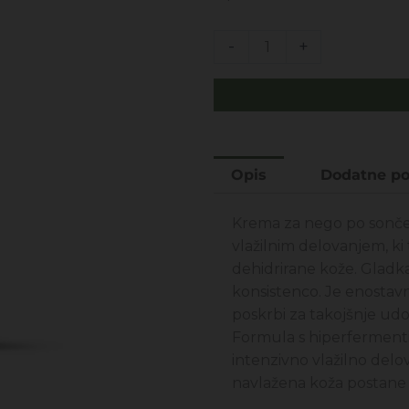
bila:
9,99
22,00€.
SOL
-
+
-
Aloa
in
Hialuronska
kislina
Opis
Dodatne po
-
mleko
za
Krema za nego po sončenj
nego
vlažilnim delovanjem, ki
po
dehidrirane kože. Gladk
sončenju
konsistenco. Je enostavn
200ML
poskrbi za takojšnje udo
količina
Formula s hiperfermenti
intenzivno vlažilno delo
navlažena koža postane s