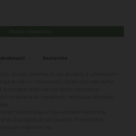
€.
Dodaj v košarico
drobnosti
Sestavine
u za telo, idealna za vso družino, z učinkovitim
 traja do 48 ur. V trenutku ublaži občutek suhe,
a, kremasta tekstura ima lahko, nemastno
a in prijetena za nanašanje, ne pušča ostankov,
bje.
ranim sokom aloje in hialuronsko kislino ima
vanje, ki podaljšuje porjavelost. Popolnoma
ijoča ​​in enakomerna.