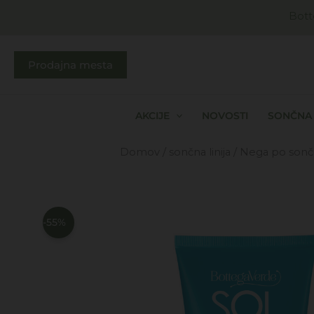
Skip
Bott
to
content
Prodajna mesta
AKCIJE
NOVOSTI
SONČNA 
Domov
/
sončna linija
/
Nega po sonč
-55%