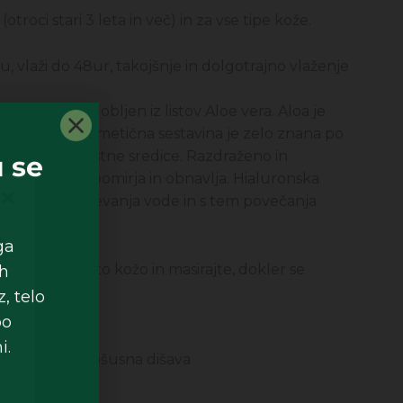
troci stari 3 leta in več) in za vse tipe kože.
, vlaži do 48ur, takojšnje in dolgotrajno vlaženje
Aloe vere
pridobljen iz listov Aloe vera. Aloa je
porabo. Kot kozmetična sestavina je zelo znana po
saharidov iz listne sredice. Razdraženo in
 se
čenju tudi pomirja in obnavlja. Hialuronska
no nalogo zadrževanja vode in s tem povečanja
.
u
ga
lo
ih
nesite na čisto kožo in masirajte, dokler se
em
, telo
po
ja
i.
na, vodna in mošusna dišava