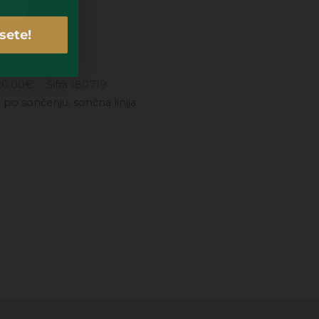
sete!
20,00
€
Šifra
180719
 po sončenju
,
sončna linija