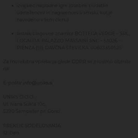
izvajalec nagradne igre (osebne podatke
udeležencev in nagrajencev v smislu, kot je
navedeno v tem členu)
lastnik blagovne znamke BOTTEGA VERDE – SRL,
LOCALITA’ PALAZZO MASSAINI SNC – 53026 –
PIENZA (SI), DAVČNA ŠTEVILKA: 00823350525
Za morebitna vprašanja glede GDPR se prosimo obrnite
na:
E-pošta:
info@uniks.si
UNIKS D.O.O.,
Ul. Ivana Suliča 10c,
5290 Šempeter pri Gorici
PREKLIC SODELOVANJA
12. člen