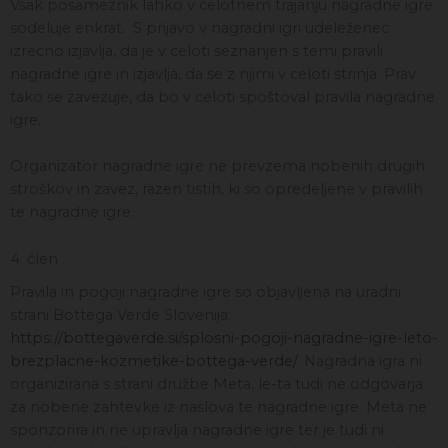
Vsak posameznik lahko v celotnem trajanju nagradne igre
sodeluje enkrat. S prijavo v nagradni igri udeleženec
izrecno izjavlja, da je v celoti seznanjen s temi pravili
nagradne igre in izjavlja, da se z njimi v celoti strinja. Prav
tako se zavezuje, da bo v celoti spoštoval pravila nagradne
igre.
Organizator nagradne igre ne prevzema nobenih drugih
stroškov in zavez, razen tistih, ki so opredeljene v pravilih
te nagradne igre.
4. člen
Pravila in pogoji nagradne igre so objavljena na uradni
strani Bottega Verde Slovenija:
https://bottegaverde.si/splosni-pogoji-nagradne-igre-leto-
brezplacne-kozmetike-bottega-verde/
. Nagradna igra ni
organizirana s strani družbe Meta, le-ta tudi ne odgovarja
za nobene zahtevke iz naslova te nagradne igre. Meta ne
sponzorira in ne upravlja nagradne igre ter je tudi ni