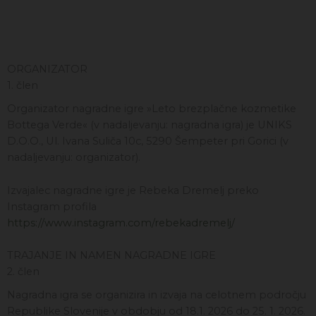
ORGANIZATOR
1. člen
Organizator nagradne igre »Leto brezplačne kozmetike
Bottega Verde« (v nadaljevanju: nagradna igra) je UNIKS
D.O.O., Ul. Ivana Suliča 10c, 5290 Šempeter pri Gorici (v
nadaljevanju: organizator).
Izvajalec nagradne igre je Rebeka Dremelj preko
Instagram profila
https://www.instagram.com/rebekadremelj/
TRAJANJE IN NAMEN NAGRADNE IGRE
2. člen
Nagradna igra se organizira in izvaja na celotnem področju
Republike Slovenije v obdobju od 18.1. 2026 do 25. 1. 2026.