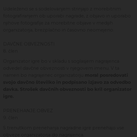
Udeleženci se s sodelovanjem strinjajo z morebitnim
fotografiranjem ob uporabi nagrade, z objavo in uporabo
njihove fotografije za morebitne objave v medijih
organizatorja, brezplačno in časovno neomejeno.
DAVČNE OBVEZNOSTI
8. člen
Organizator igre bo v skladu s soglasjem nagrajenca
odvedel davčne obveznosti v njegovem imenu. V ta
namen bo nagrajenec organizatorju
moral posredovati
svojo davčno številko in podpisano izjavo za odvedbo
davka. Strošek davčnih obveznosti bo kril organizator
igre.
PRENEHANJE OBVEZ
9. člen
S trenutkom prenehanja nagradne igre prenehajo vse
obveze organizatorja do nagrajenca.