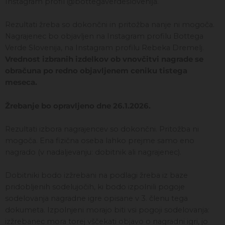
Instagram profil @bottegaverdeslovenija.
Rezultati žreba so dokončni in pritožba nanje ni mogoča.
Nagrajenec bo objavljen na Instagram profilu Bottega
Verde Slovenija, na Instagram profilu Rebeka Dremelj.
Vrednost izbranih izdelkov ob vnovčitvi nagrade se
obračuna po redno objavljenem ceniku tistega
meseca.
Žrebanje bo opravljeno dne 26.1.2026.
Rezultati izbora nagrajencev so dokončni. Pritožba ni
mogoča. Ena fizična oseba lahko prejme samo eno
nagrado (v nadaljevanju: dobitnik ali nagrajenec).
Dobitniki bodo izžrebani na podlagi žreba iz baze
pridobljenih sodelujočih, ki bodo izpolnili pogoje
sodelovanja nagradne igre opisane v 3. členu tega
dokumeta. Izpolnjeni morajo biti vsi pogoji sodelovanja:
izžrebanec mora torej vščekati objavo o nagradni igri, jo