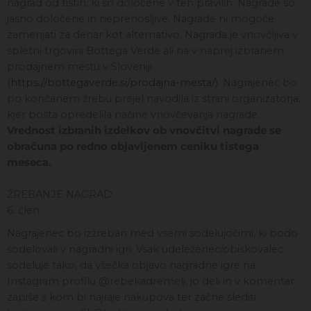
nagrad od tistih, ki so določene v teh pravilih. Nagrade so
jasno določene in neprenosljive. Nagrade ni mogoče
zamenjati za denar kot alternativo. Nagrada je vnovčljiva v
spletni trgovini Bottega Verde ali na v naprej izbranem
prodajnem mestu v Sloveniji
(
https://bottegaverde.si/prodajna-mesta/
). Nagrajenec bo
po končanem žrebu prejel navodila iz strani organizatorja,
kjer bosta opredelila načine vnovčevanja nagrade.
Vrednost izbranih izdelkov ob vnovčitvi nagrade se
obračuna po redno objavljenem ceniku tistega
meseca.
ŽREBANJE NAGRAD
6. člen
Nagrajenec bo izžreban med vsemi sodelujočimi, ki bodo
sodelovali v nagradni igri. Vsak udeleženec/obiskovalec
sodeluje tako, da všečka objavo nagradne igre na
Instagram profilu @rebekadremelj, jo deli in v komentar
zapiše s kom bi najraje nakupova ter začne slediti