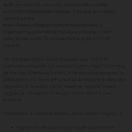
deliti, komentirati s kom želi nakupovati in slediti
profilu@bottegaverdeslovenija. Žrebanje bo izvedel
skrbnik profila
https://www.instagram.com/rebekadremelj/
in
organizatorju posredoval rezultate žrebanja preko
elektronske pošte. O poteku žrebanja se bo vodil
zapisnik.
Ob rezultatu žreba, se bo preverilo ali je dobitnik
sodeloval v nagradni igri skladno s temi pravili. V primeru,
da komisija izžreba dobitnika, ki ne izpolnjuje pogojev za
udeleženca iz 3. člena teh pravil ali dobitnik ni sodeloval v
nagradni igri skladno s temi pravili, se njegova prijava
razglasi za neveljavno in se s ponovno izžreba novi
dobitnik.
Organizator si pridržuje pravico, da ne podeli nagrad, če:
nagrajenec ne izpolnjuje pogojev za prevzem