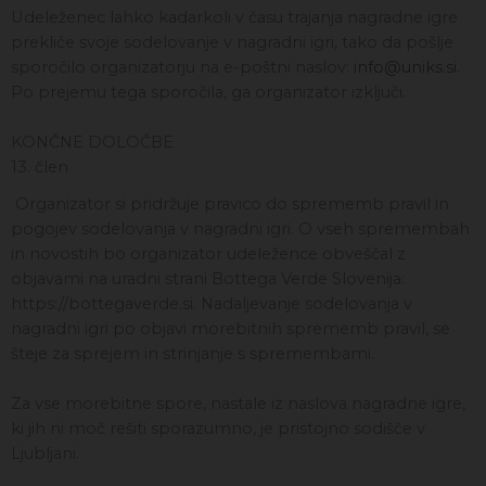
Udeleženec lahko kadarkoli v času trajanja nagradne igre
prekliče svoje sodelovanje v nagradni igri, tako da pošlje
sporočilo organizatorju na e-poštni naslov:
info@uniks.si.
Po prejemu tega sporočila, ga organizator izključi.
KONČNE DOLOČBE
13. člen
Organizator si pridržuje pravico do sprememb pravil in
pogojev sodelovanja v nagradni igri. O vseh spremembah
in novostih bo organizator udeležence obveščal z
objavami na uradni strani Bottega Verde Slovenija:
https://bottegaverde.si. Nadaljevanje sodelovanja v
nagradni igri po objavi morebitnih sprememb pravil, se
šteje za sprejem in strinjanje s spremembami.
Za vse morebitne spore, nastale iz naslova nagradne igre,
ki jih ni moč rešiti sporazumno, je pristojno sodišče v
Ljubljani.