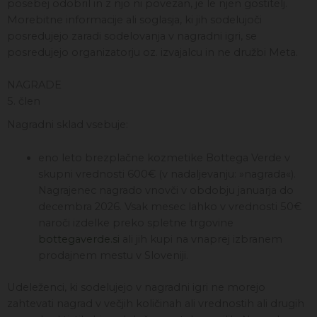
posebej odobril in z njo ni povezan, je le njen gostitelj.
Morebitne informacije ali soglasja, ki jih sodelujoči
posredujejo zaradi sodelovanja v nagradni igri, se
posredujejo organizatorju oz. izvajalcu in ne družbi Meta.
NAGRADE
5. člen
Nagradni sklad vsebuje:
eno leto brezplačne kozmetike Bottega Verde v
skupni vrednosti 600€ (v nadaljevanju: »nagrada«).
Nagrajenec nagrado vnovči v obdobju januarja do
decembra 2026. Vsak mesec lahko v vrednosti 50€
naroči izdelke preko spletne trgovine
bottegaverde.si
ali jih kupi na vnaprej izbranem
prodajnem mestu v Sloveniji.
Udeleženci, ki sodelujejo v nagradni igri ne morejo
zahtevati nagrad v večjih količinah ali vrednostih ali drugih