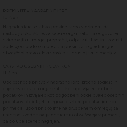
PREKINITEV NAGRADNE IGRE
10. člen
Nagradna igra se lahko prekine samo v primeru, da
nastopijo okoliščine, za katere organizator ni odgovoren,
oziroma jih ni mogel preprečiti, odpraviti ali se jim izogniti.
Sodelujoči bodo o morebitni prekinitvi nagradne igre
obveščeni preko elektronskih ali drugih javnih medijev.
VARSTVO OSEBNIH PODATKOV
11. člen
Udeleženec s prijavo v nagradno igro izrecno soglaša in
daje privolitev, da organizator kot upravljalec osebnih
podatkov in izvajalec kot pogodbeni obdelovalec osebnih
podatkov obdelujeta njegove osebne podatke (ime in
priimek ali uporabniško ime na družbenem omrežju) za
namene izvedbe nagradne igre in obveščanja v primeru,
da bo udeleženec nagrajen.