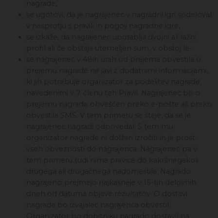
nagrade,
se ugotovi, da je nagrajenec v nagradni igri sodeloval
v nasprotju s pravili in pogoji nagradne igre,
se izkaže, da nagrajenec uporablja dvojni ali lažni
profil ali če obstaja utemeljen sum, v obstoj le-
se nagrajenec v 48ih urah od prejema obvestila o
prejemu nagrade ne javi z dodatnimi informacijami,
ki jih potrebuje organizator za podelitev nagrade,
navedenimi v 7. členu teh Pravil. Nagrajenec bo o
prejemu nagrade obveščen preko e-pošte ali preko
obvestila SMS. V tem primeru se šteje, da se je
nagrajenec nagradi odpovedal. S tem mu
organizator nagrade ni dolžan izročiti in je prost
vseh obveznosti do nagrajenca. Nagrajenec pa v
tem primeru tudi nima pravice do kakršnegakoli
drugega ali drugačnega nadomestila. Nagrado
nagrajenci prejmejo najkasneje v 15-tih delovnih
dneh od datuma objave rezultatov. O dostavi
nagrade bo izvajalec nagrajenca obvestil.
Organizator bo dobitniku nagrado dostavil na