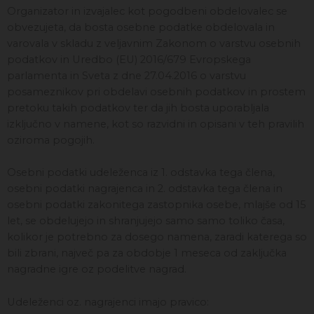
Organizator in izvajalec kot pogodbeni obdelovalec se
obvezujeta, da bosta osebne podatke obdelovala in
varovala v skladu z veljavnim Zakonom o varstvu osebnih
podatkov in Uredbo (EU) 2016/679 Evropskega
parlamenta in Sveta z dne 27.04.2016 o varstvu
posameznikov pri obdelavi osebnih podatkov in prostem
pretoku takih podatkov ter da jih bosta uporabljala
izključno v namene, kot so razvidni in opisani v teh pravilih
oziroma pogojih.
Osebni podatki udeleženca iz 1. odstavka tega člena,
osebni podatki nagrajenca in 2. odstavka tega člena in
osebni podatki zakonitega zastopnika osebe, mlajše od 15
let, se obdelujejo in shranjujejo samo samo toliko časa,
kolikor je potrebno za dosego namena, zaradi katerega so
bili zbrani, največ pa za obdobje 1 meseca od zaključka
nagradne igre oz podelitve nagrad.
Udeleženci oz. nagrajenci imajo pravico: