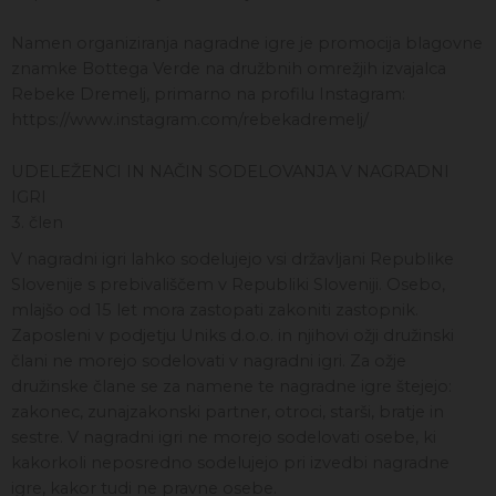
Namen organiziranja nagradne igre je promocija blagovne
znamke Bottega Verde na družbnih omrežjih izvajalca
Rebeke Dremelj, primarno na profilu Instagram:
https://www.instagram.com/rebekadremelj/
UDELEŽENCI IN NAČIN SODELOVANJA V NAGRADNI
IGRI
3. člen
V nagradni igri lahko sodelujejo vsi državljani Republike
Slovenije s prebivališčem v Republiki Sloveniji. Osebo,
mlajšo od 15 let mora zastopati zakoniti zastopnik.
Zaposleni v podjetju Uniks d.o.o. in njihovi ožji družinski
člani ne morejo sodelovati v nagradni igri. Za ožje
družinske člane se za namene te nagradne igre štejejo:
zakonec, zunajzakonski partner, otroci, starši, bratje in
sestre. V nagradni igri ne morejo sodelovati osebe, ki
kakorkoli neposredno sodelujejo pri izvedbi nagradne
igre, kakor tudi ne pravne osebe.