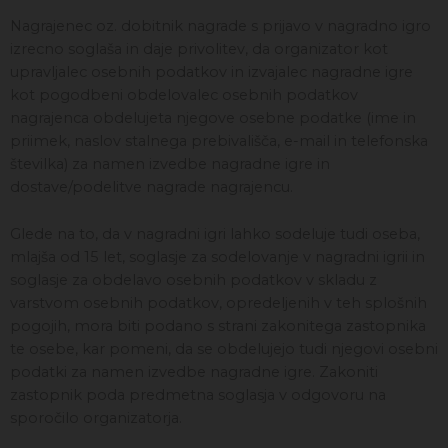
Nagrajenec oz. dobitnik nagrade s prijavo v nagradno igro
izrecno soglaša in daje privolitev, da organizator kot
upravljalec osebnih podatkov in izvajalec nagradne igre
kot pogodbeni obdelovalec osebnih podatkov
nagrajenca obdelujeta njegove osebne podatke (ime in
priimek, naslov stalnega prebivališča, e-mail in telefonska
številka) za namen izvedbe nagradne igre in
dostave/podelitve nagrade nagrajencu.
Glede na to, da v nagradni igri lahko sodeluje tudi oseba,
mlajša od 15 let, soglasje za sodelovanje v nagradni igrii in
soglasje za obdelavo osebnih podatkov v skladu z
varstvom osebnih podatkov, opredeljenih v teh splošnih
pogojih, mora biti podano s strani zakonitega zastopnika
te osebe, kar pomeni, da se obdelujejo tudi njegovi osebni
podatki za namen izvedbe nagradne igre. Zakoniti
zastopnik poda predmetna soglasja v odgovoru na
sporočilo organizatorja.