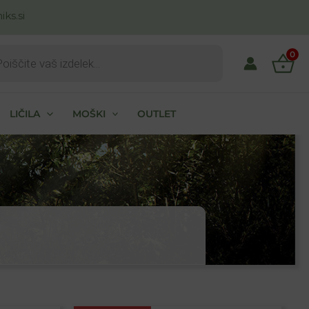
ks.si
ts
0
LIČILA
MOŠKI
OUTLET