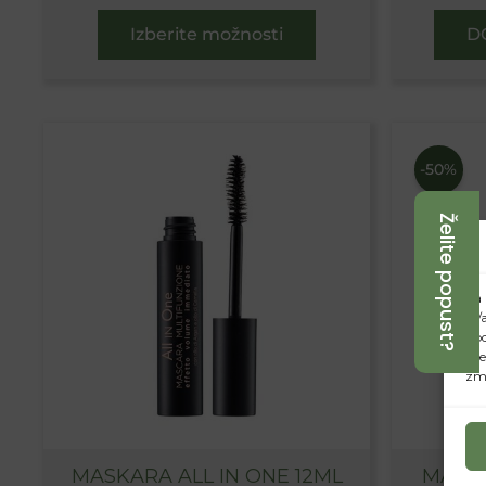
Izberite možnosti
D
-50%
Želite popust?
Za 
in/
obd
mes
zmo
MASKARA ALL IN ONE 12ML
MASK