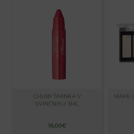
Ta
izdelek
ima
več
različic.
Možnosti
lahko
izberete
na
strani
izdelka
CHUBY ŠMINKA V
MAKE U
SVINČNIKU 3ML
16,00
€