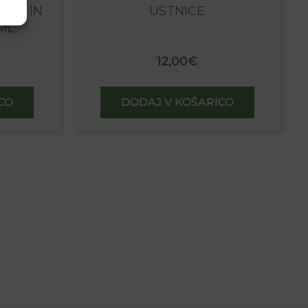
LNO IN
USTNICE
ML
12,00
€
CO
DODAJ V KOŠARICO