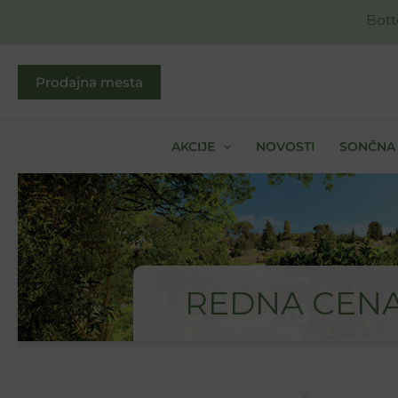
Skip
Bott
to
content
Prodajna mesta
AKCIJE
NOVOSTI
SONČNA 
REDNA CEN