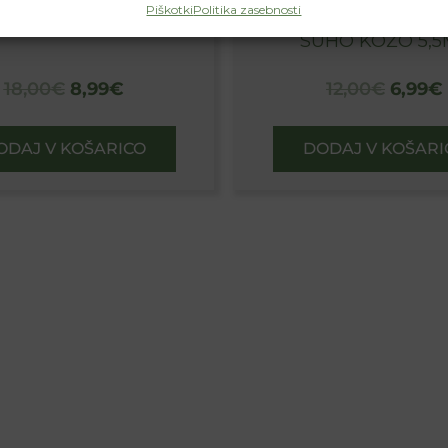
Piškotki
Politika zasebnosti
8ML
USTNICE ZA NORMA
SUHO KOŽO 5,5
18,00
€
8,99
€
12,00
€
6,99
€
ODAJ V KOŠARICO
DODAJ V KOŠARI