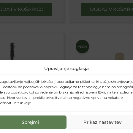
ODAJ V KOŠARICO
DODAJ V KOŠARI
Izvirna
Trenutna
Izvirn
cena
cena
cena
-42%
je
je:
je
bila:
8,99€.
bila:
18,00€.
12,00€
Upravljanje soglasja
zagotavljanje najboljših izkušenj uporabljamo piškotke, ki služijo shranjevanj
ali dostopu do podatkov o napravi. Soglasje za te tehnologije nam bo omogoči
elavo podatkov, kot so vedenje pri brskanju ali edinstveni ID-ji, na tem spletn
tu. Neprivolitev ali preklic privolitve lahko negativno vpliva na nekatere
žnosti in funkcije.
Sprejmi
Prikaz nastavitev
ARA EXTRA VOLUME
OLIVA SUBLIME- BA