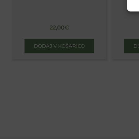
22,00
€
DODAJ V KOŠARICO
D