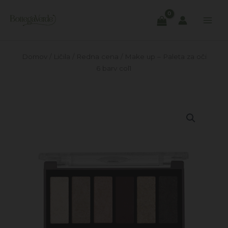
Skip
to
content
Domov
/
Ličila
/
Redna cena
/ Make up – Paleta za oči
6 barv col1