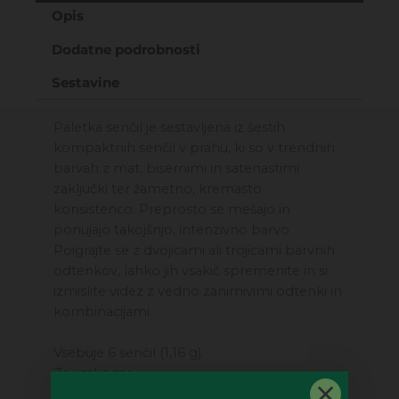
Opis
za
oči
Dodatne podrobnosti
6
barv
Sestavine
col1
količina
Paletka senčil je sestavljena iz šestih
kompaktnih senčil v prahu, ki so v trendnih
barvah z mat, bisernimi in satenastimi
zaključki ter žametno, kremasto
konsistenco. Preprosto se mešajo in
ponujajo takojšnjo, intenzivno barvo.
Poigrajte se z dvojicami ali trojicami barvnih
odtenkov, lahko jih vsakič spremenite in si
izmislite videz z vedno zanimivimi odtenki in
kombinacijami.
Vsebuje 6 senčil (1,16 g).
Za vsakogar.