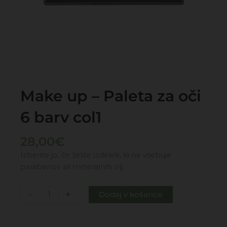
Make up – Paleta za oči
6 barv col1
28,00
€
Izberite jo, če želite izdelek, ki ne vsebuje
parabenov ali mineralnih olj.
Make
-
+
Dodaj v košarico
up
-
Paleta