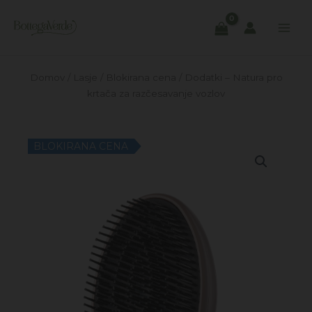
Skip
to
content
Domov
/
Lasje
/
Blokirana cena
/ Dodatki – Natura pro
krtača za razčesavanje vozlov
BLOKIRANA CENA