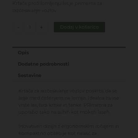
Krtača proti lomljenju las je primerna za
razčesavanje vozlov.
Dodatki
-
+
Dodaj v košarico
-
Natura
pro
Opis
krtača
za
Dodatne podrobnosti
razčesavanje
vozlov
Sestavine
količina
Krtača za razčesavanje vozlov poskrbi, da se
lasje med češenjem ne lomijo. Idealna za vse
vrste las, tudi krhke in tanke. PRimerna za
uporabo tako na suhih kot mokrih laseh.
Inovativen dizajn z ergonomskim ročajem in
kompaktno obliko je kot nalašč za