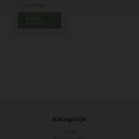
16,00
€
7,99
€
Dodaj v
košarico
Kategorije
Akcije
Blokirana cena