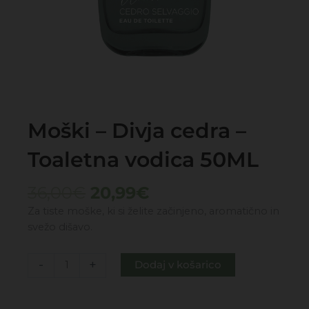
Moški – Divja cedra –
Toaletna vodica 50ML
Izvirna
Trenutna
36,00
€
20,99
€
cena
cena
Za tiste moške, ki si želite začinjeno, aromatično in
je
je:
svežo dišavo.
bila:
20,99€.
36,00€.
Moški
-
+
Dodaj v košarico
-
Divja
cedra