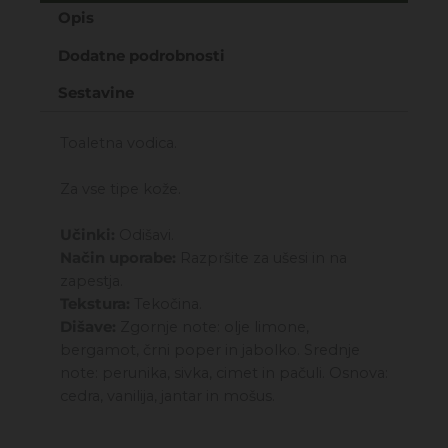
Opis
-
Toaletna
Dodatne podrobnosti
vodica
50ML
Sestavine
količina
Toaletna vodica.
Za vse tipe kože.
Učinki:
Odišavi.
Način uporabe:
Razpršite za ušesi in na
zapestja.
Tekstura:
Tekočina.
Dišave:
Zgornje note: olje limone,
bergamot, črni poper in jabolko. Srednje
note: perunika, sivka, cimet in pačuli. Osnova:
cedra, vanilija, jantar in mošus.