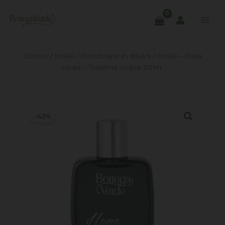
Skip
to
content
Domov
/
Moški
/
Deodoranti in dišave
/ Moški – Divja
cedra – Toaletna vodica 50ML
-42%