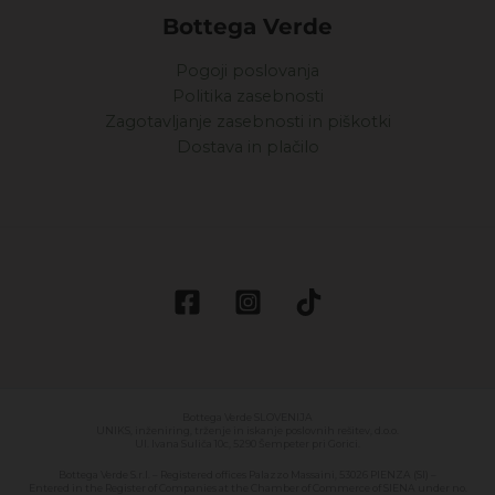
Bottega Verde
Pogoji poslovanja
Politika zasebnosti
Zagotavljanje zasebnosti in piškotki
Dostava in plačilo
Bottega Verde SLOVENIJA
UNIKS, inženiring, trženje in iskanje poslovnih rešitev, d.o.o.
Ul. Ivana Suliča 10c, 5290 Šempeter pri Gorici.
Bottega Verde S.r.l. – Registered offices Palazzo Massaini, 53026 PIENZA (SI) –
Entered in the Register of Companies at the Chamber of Commerce of SIENA under no.