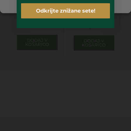
Piškotki
Politika zasebnosti
CEDRA – TOALETNA
CEDRA –
Odkrijte znižane sete!
VODICA 50ML
DEODORANT ZA
TELO 150ML
36,00
€
20,99
€
16,00
€
7,99
€
DODAJ V
DODAJ V
KOŠARICO
KOŠARICO