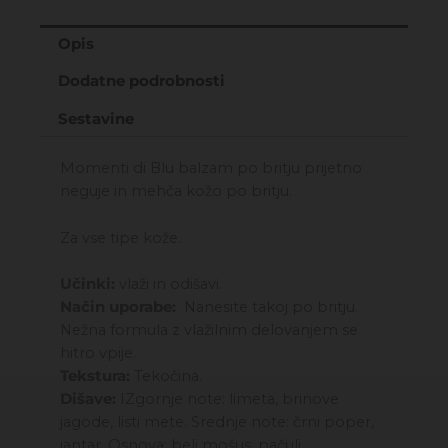
balzam
po
Opis
britju
Dodatne podrobnosti
75ML
količina
Sestavine
Momenti di Blu balzam po britju prijetno
neguje in mehča kožo po britju.
Za vse tipe kože.
Učinki:
vlaži in odišavi.
Način uporabe:
Nanesite takoj po britju.
Nežna formula z vlažilnim delovanjem se
hitro vpije.
Tekstura:
Tekočina.
Dišave:
IZgornje note: limeta, brinove
jagode, listi mete. Srednje note: črni poper,
jantar. Osnova: beli mošus, pačuli.