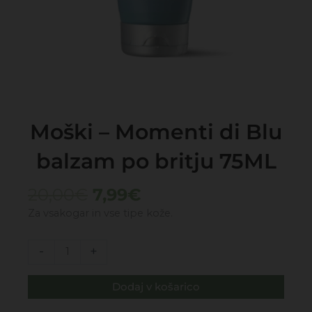
Moški – Momenti di Blu
balzam po britju 75ML
Izvirna
Trenutna
20,00
€
7,99
€
cena
cena
Za vsakogar in vse tipe kože.
je
je:
bila:
7,99€.
Moški
-
+
20,00€.
-
Momenti
Dodaj v košarico
di
Blu