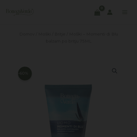
Skip
to
content
Domov
/
Moški
/
Britje
/ Moški – Momenti di Blu
balzam po britju 75ML
-60%