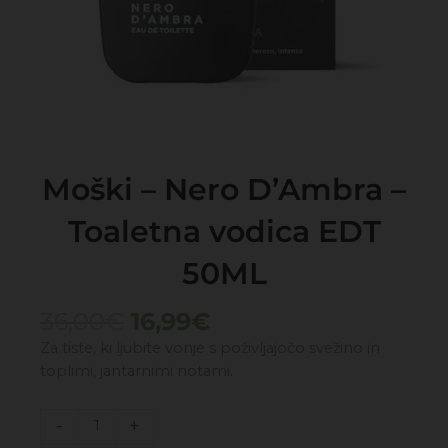
Moški – Nero D’Ambra –
Toaletna vodica EDT
50ML
Izvirna
Trenutna
36,00
€
16,99
€
cena
cena
Za tiste, ki ljubite vonje s poživljajočo svežino in
je
je:
toplimi, jantarnimi notami.
bila:
16,99€.
36,00€.
Moški
-
+
-