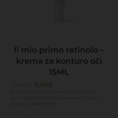
Il mio primo retinolo –
krema za konturo oči
15ML
Izvirna
Trenutna
24,00
€
6,99
€
cena
cena
Za vse, ki iščete nego konture oči za boj proti
je
je:
prvim gubam, primerno za normalno in suho
bila:
6,99€.
kožo po tridesetem letu.
24,00€.
Il