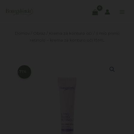
Skip
to
content
Domov
/
Obraz
/
Krema za konturo oči
/ Il mio primo
retinolo – krema za konturo oči 15ML
-71%