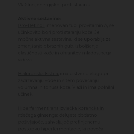
Vlažilno, energijsko, proti staranju.
Aktivne sestavine:
Pro-Retinol:
imenovan tudi provitamin A, se
učinkovito bori proti staranju kože. Je
močna aktivna sestavina, ki se uporablja za
zmanjšanje obraznih gub, izboljšanje
elastičnosti kože in ohranitev mladostnega
videza.
Hialuronska kislina:
ima bistveno vlogo pri
zadrževanju vode in s tem povečanju
volumna in tonusa kože. Vlaži in ima polnilni
učinek.
Hiperfermentirana izvlečka korenčka in
rdečega ginsenga:
delujeta dodatno
poživljajoče, zahvaljujoč prefinjenemu
postopku hiperfermentacije, ki poveča