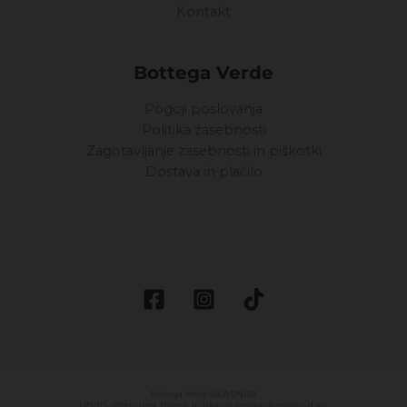
Kontakt
Bottega Verde
Pogoji poslovanja
Politika zasebnosti
Zagotavljanje zasebnosti in piškotki
Dostava in plačilo
Bottega Verde SLOVENIJA
UNIKS, inženiring, trženje in iskanje poslovnih rešitev, d.o.o.