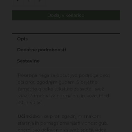
-
+
mio
primo
Dodaj v košarico
retinolo
-
krema
za
Opis
konturo
Dodatne podrobnosti
oči
15ML
Sestavine
količina
Posebna nega za občutljivo področje okoli
oči proti zgodnjim gubam. S prijetno,
žametno gladko teksturo za svetel, svež
izraz. Primerna za normalen tip kože, med
30 in 40 let.
Učinki:
bori se proti zgodnjim znakom
staranja in pomaga zmanjšati vidnost gub,
energijsko delovanje za svež, spočit videz.