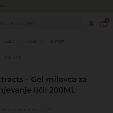
ks.si
ts
0
LIČILA
MOŠKI
OUTLET
 ličil 200ML
tracts – Gel milovca za
njevanje ličil 200ML
utna
 nežnega odstranjevanja ličil.