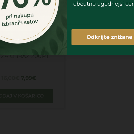
občutno ugodnejši cen
Sprejmi
Prikaz nastavitev
Piškotki
Politika zasebnosti
Odkrijte znižane 
PREMIUM – ČISTILNI
 ZA OBRAZ 200ML
16,00
€
7,99
€
ODAJ V KOŠARICO