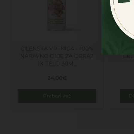
ČILENSKA VRTNICA – 100%
ALOA 
NARAVNO OLJE ZA OBRAZ
GEL
IN TELO 30ML
34,00
€
Preberi več
D