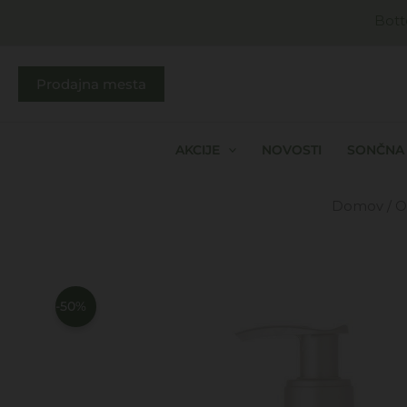
Skip
Bott
to
content
Prodajna mesta
AKCIJE
NOVOSTI
SONČNA 
Domov
/
O
-50%