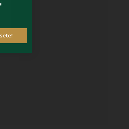
i.
sete!