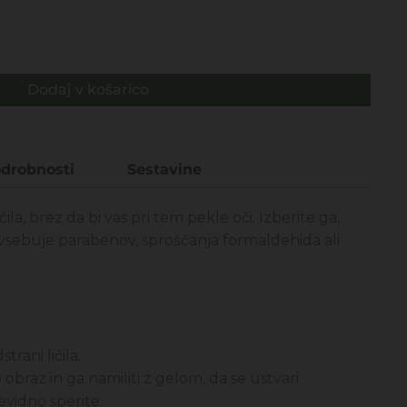
€.
Dodaj v košarico
drobnosti
Sestavine
ičila, brez da bi vas pri tem pekle oči. Izberite ga,
ne vsebuje parabenov, sproščanja formaldehida ali
trani ličila.
obraz in ga namiliti z gelom, da se ustvari
vidno sperite.