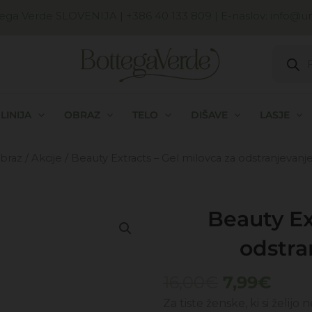
ega Verde SLOVENIJA
| +386 40 133 809 | E-naslov:
info@uni
Produc
search
LINIJA
OBRAZ
TELO
DIŠAVE
LASJE
braz
/
Akcije
/ Beauty Extracts – Gel milovca za odstranjevanje
Beauty Ex
odstra
Izvirna
Tren
16,00
€
7,99
€
cena
cena
Za tiste ženske, ki si želijo