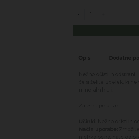
je
je:
bila:
7,99
Beauty
-
+
16,00€.
Extracts
-
Gel
milovca
za
Opis
Dodatne po
odstranjevanje
ličil
200ML
Nežno očisti in odstrani l
količina
če si želite izdelek, ki 
mineralnih olj.
Za vse tipe kože.
Učinki:
Nežno očisti in ods
Način uporabe:
Zmočite 
mehka pena, nato ga pre