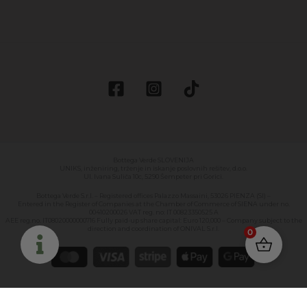
Bottega Verde SLOVENIJA
UNIKS, inženiring, trženje in iskanje poslovnih rešitev, d.o.o.
Ul. Ivana Suliča 10c, 5290 Šempeter pri Gorici.
Bottega Verde S.r.l. – Registered offices Palazzo Massaini, 53026 PIENZA (SI) –
Entered in the Register of Companies at the Chamber of Commerce of SIENA under no.
00410200026 VAT reg. no: IT 00823350525 A
AEE reg.no. IT08020000000716 Fully paid-up share capital: Euro 120,000 – Company subject to the
direction and coordination of ONIVAL S.r.l.
0