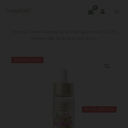
Skip
to
content
Domov
/
Obraz
/
Redna cena
/ Čilenska vrtnica – 100%
naravno olje za obraz in telo 30ML
ZADNJI KOSI
NI NA ZALOGI