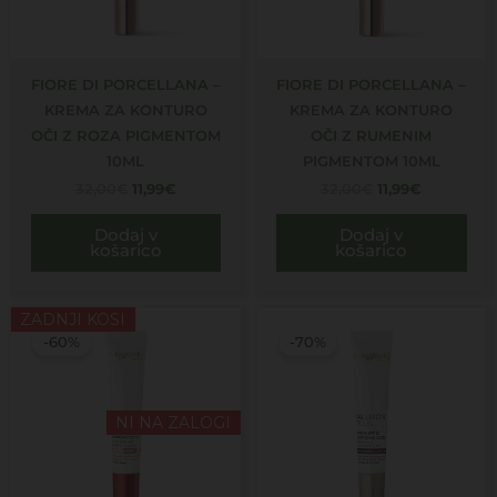
FIORE DI PORCELLANA –
FIORE DI PORCELLANA –
KREMA ZA KONTURO
KREMA ZA KONTURO
OČI Z ROZA PIGMENTOM
OČI Z RUMENIM
10ML
PIGMENTOM 10ML
32,00
€
11,99
€
32,00
€
11,99
€
Dodaj v
Dodaj v
košarico
košarico
Izvirna
Trenutna
Izvirna
Trenutna
ZADNJI KOSI
cena
cena
cena
cena
-60%
-70%
je
je:
je
je:
bila:
12,00€.
bila:
8,99€.
30,00€.
30,00€.
NI NA ZALOGI