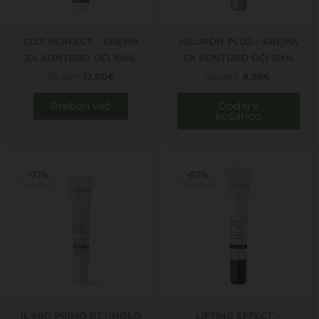
GOJI PERFECT – KREMA
IALURON PLUS – KREMA
ZA KONTURO OČI 10ML
ZA KONTURO OČI 15ML
30,00
€
12,00
€
30,00
€
8,99
€
Preberi več
Dodaj v
košarico
Izvirna
Trenutna
Izvirna
Trenutna
cena
cena
cena
cena
-71%
-67%
je
je:
je
je:
bila:
6,99€.
bila:
9,99€.
24,00€.
30,00€.
IL MIO PRIMO RETINOLO
LIFTING EFFECT –