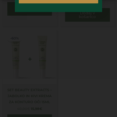
24,00
€
Dodaj v
košarico
Dodaj v
košarico
Izvirna
Trenutna
cena
cena
-60%
je
je:
bila:
15,98€.
40,00€.
SET BEAUTY EXTRACTS –
JABOLKO IN KIVI KREMA
ZA KONTURO OČI 15ML
40,00
€
15,98
€