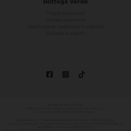
Bottega Verde
Pogoji poslovanja
Politika zasebnosti
Zagotavljanje zasebnosti in piškotki
Dostava in plačilo
Bottega Verde SLOVENIJA
UNIKS, inženiring, trženje in iskanje poslovnih rešitev, d.o.o.
Ul. Ivana Suliča 10c, 5290 Šempeter pri Gorici.
Bottega Verde S.r.l. – Registered offices Palazzo Massaini, 53026 PIENZA (SI) –
Entered in the Register of Companies at the Chamber of Commerce of SIENA under no.
00410200026 VAT reg. no: IT 00823350525 A
AEE reg.no. IT08020000000716 Fully paid-up share capital: Euro 120,000 – Company subject to the