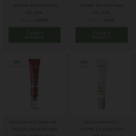
– KREMA ZA KONTURO
KREMA ZA KONTURO
OČI 15ML
OČI 15ML
24,00
€
6,99
€
30,00
€
9,99
€
Dodaj v
Dodaj v
košarico
košarico
Izvirna
Trenutna
Izvirna
Trenutna
cena
cena
cena
cena
-63%
-66%
je
je:
je
je:
bila:
11,99€.
bila:
10,99€.
32,00€.
32,00€.
LINFA DI VITE SUBLIME –
MIELEXPERTISE –
TRETMA ZA KONTURO
KREMA ZA KONTURO