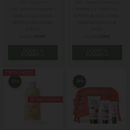
SOL – ALOA IN
SOL – ARGAN ANTI-AGE
HIALURONSKA KISLINA –
KREMA ZA OBRAZ ZA
SPREJ ZA SONČENJE
SONČENJE SPF30 50ML –
SPF30 200ML VISOKA
NORMALNA IN SUHA
ZAŠČITA
KOŽA
32,00
€
15,99
€
24,00
€
11,99
€
DODAJ V
DODAJ V
KOŠARICO
KOŠARICO
Izvirna
Trenutna
Izvirna
Trenutna
ZADNJI KOSI
cena
cena
cena
cena
je
je:
je
je:
-50%
-38%
bila:
15,99€.
bila:
14,99€.
32,00€.
24,00€.
NI NA ZALOGI