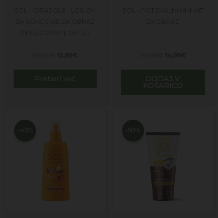
SOL – GIRASOLE – LOSION
SOL – POTOVALNI MINI KIT
ZA SONČENJE ZA OBRAZ
ZA OBRAZ
IN TELO 200ML SPF30
32,00
€
15,99
€
24,00
€
14,99
€
Preberi več
DODAJ V
KOŠARICO
Izvirna
Trenutna
Izvirna
Trenutna
cena
cena
cena
cena
je
je:
je
je:
-43%
-50%
bila:
16,99€.
bila:
15,99€.
30,00€.
32,00€.