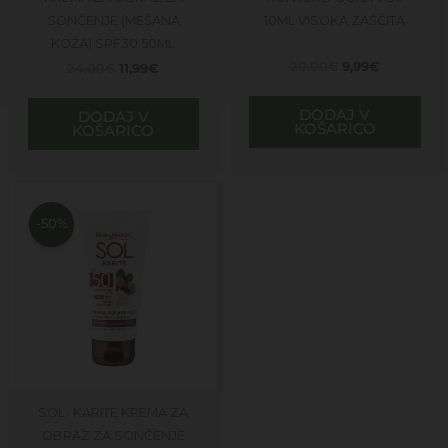
SONČENJE (MEŠANA
10ML VISOKA ZAŠČITA
KOŽA) SPF30 50ML
20,00
€
9,99
€
24,00
€
11,99
€
DODAJ V
DODAJ V
KOŠARICO
KOŠARICO
Izvirna
Trenutna
cena
cena
je
je:
-50%
bila:
12,99€.
26,00€.
SOL- KARITE KREMA ZA
OBRAZ ZA SONČENJE