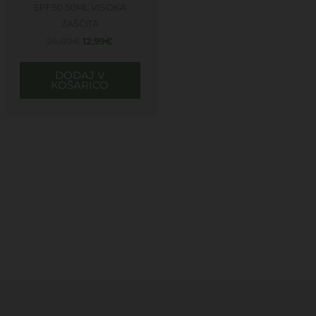
SPF50 50ML VISOKA
ZAŠČITA
26,00
€
12,99
€
DODAJ V
KOŠARICO