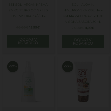
SET SOL- ARGAN KREMA
SOL – ALOA IN
ZA KONTURO OČI SPF30
HIALURONSKA KISLINA –
10ML VISOKA ZAŠČITA
KREMA ZA OBRAZ SPF30
VISOKA ZAŠČITA 50ML
40,00
€
15,99
€
24,00
€
11,99
€
DODAJ V
DODAJ V
KOŠARICO
KOŠARICO
Izvirna
Trenutna
Izvirna
Trenutna
cena
cena
cena
cena
je
je:
je
je:
-50%
-50%
bila:
15,99€.
bila:
11,99€.
32,00€.
24,00€.