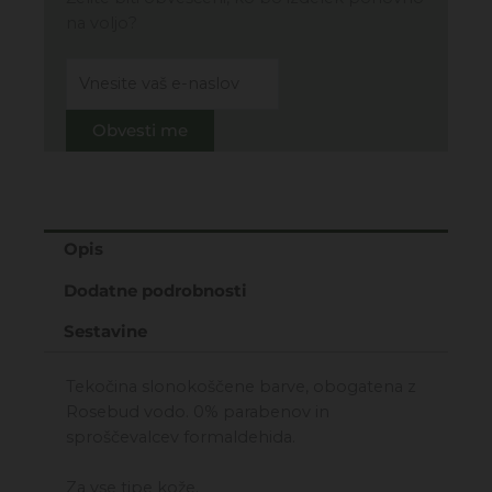
na voljo?
Obvesti me
Opis
Dodatne podrobnosti
Sestavine
Tekočina slonokoščene barve, obogatena z
Rosebud vodo. 0% parabenov in
sproščevalcev formaldehida.
Za vse tipe kože.