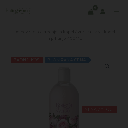
Skip
to
content
Domov
/
Telo
/
Prhanje in kopel
/ Vrtnica – 2 v 1 kopel
in prhanje 400ML
ZADNJI KOSI
BLOKIRANA CENA
NI NA ZALOGI