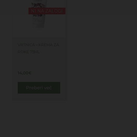
NI NA ZALOGI
VRTNICA – KREMA ZA
ROKE 75ML
14,00
€
Preberi več