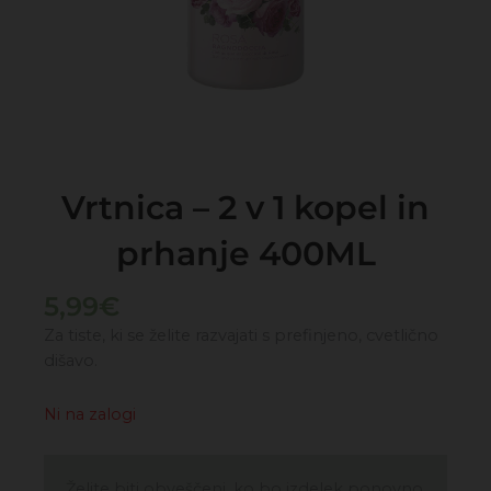
Vrtnica – 2 v 1 kopel in
prhanje 400ML
5,99
€
Za tiste, ki se želite razvajati s prefinjeno, cvetlično
dišavo.
Ni na zalogi
Želite biti obveščeni, ko bo izdelek ponovno