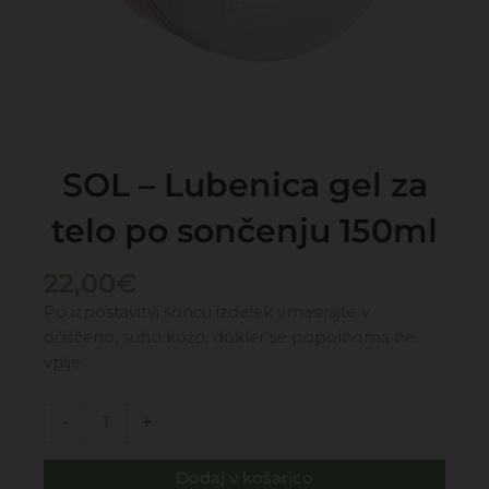
SOL – Lubenica gel za
telo po sončenju 150ml
22,00
€
Po izpostavitvi soncu izdelek vmasirajte v
očiščeno, suho kožo, dokler se popolnoma ne
vpije.
SOL
-
+
-
Lubenica
Dodaj v košarico