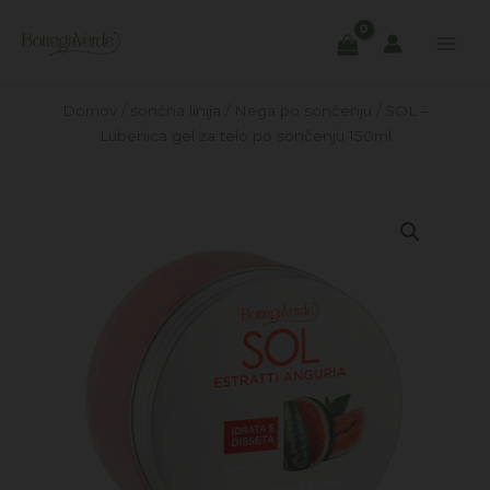
Skip
to
content
Domov
/
sončna linija
/
Nega po sončenju
/ SOL –
Lubenica gel za telo po sončenju 150ml