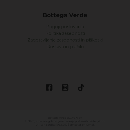
Bottega Verde
Pogoji poslovanja
Politika zasebnosti
Zagotavljanje zasebnosti in piškotki
Dostava in plačilo
Bottega Verde SLOVENIJA
UNIKS, inženiring, trženje in iskanje poslovnih rešitev, d.o.o.
Ul. Ivana Suliča 10c, 5290 Šempeter pri Gorici.