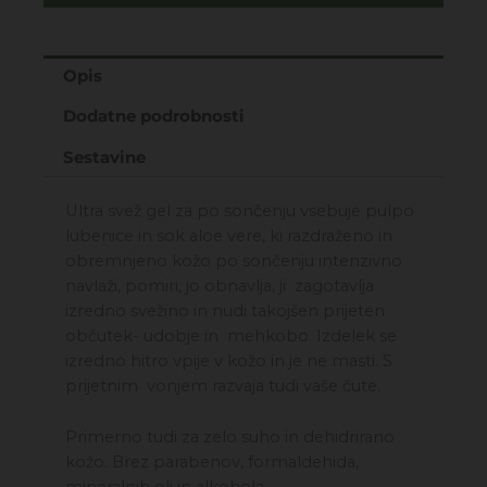
gel
za
telo
po
Opis
sončenju
Dodatne podrobnosti
150ml
količina
Sestavine
Ultra svež gel za po sončenju vsebuje pulpo
lubenice in sok aloe vere, ki razdraženo in
obremnjeno kožo po sončenju intenzivno
navlaži, pomiri, jo obnavlja, ji zagotavlja
izredno svežino in nudi takojšen prijeten
občutek- udobje in mehkobo. Izdelek se
izredno hitro vpije v kožo in je ne masti. S
prijetnim vonjem razvaja tudi vaše čute.
Primerno tudi za zelo suho in dehidrirano
kožo. Brez parabenov, formaldehida,
mineralnih olj in alkohola.