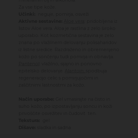
Za vse tipe kože.
Učinki:
neguje, pomirja, osveži
Aktivne sestavine:
Aloe vera
: pridobljena iz
listov Aloe vera. Aloa je rastlina z zelo široko
uporabo. Kot kozmetična sestavina je zelo
znana po vlažilnem delovanju polisaharidov
iz listne sredice. Razdraženo in obremenjeno
kožo po sončenju tudi pomirja in obnavlja.
Pantenol
: vlažilno, sijajno in ponovno
epitelsko delovanje.
Alantoin:
spodbuja
regeneracijo celic s pomirjujočimi in
zaščitnimi lastnostmi za kožo.
Način uporabe:
Gel vmasirajte na čisto in
suho kožo, po izpostavljanju soncu in koži
privoščite osvežitev in čudovit ten.
Tekstura:
gel
Dišave:
sladka in sadna