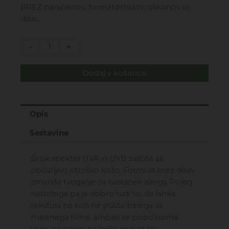
38,00€.
BREZ parabenov, formaldehidov, silikonov in
dišav.
SOL
-
+
-
Baby
Dodaj v košarico
-
zaščitno
mleko
za
Opis
sončenje
Sestavine
SPF50
125ml
Širok spekter UVA in UVB zaščite za
-
občutljivo otroško kožo. Formula brez dišav
visoka
zmanjša tveganje za nastanek alergij. Poleg
zaščita
naštetega pa je dobro tudi to, da lahka
količina
tekstura na koži ne pušča belega ali
mastnega filma, ampak se popolnoma
vpije, obenem pa kožo neguje ter