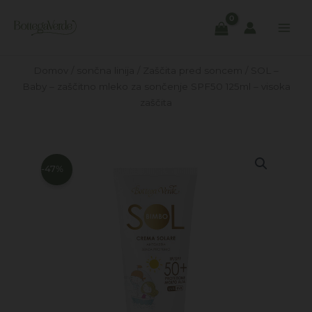
Skip
to
content
Domov
/
sončna linija
/
Zaščita pred soncem
/ SOL –
Baby – zaščitno mleko za sončenje SPF50 125ml – visoka
zaščita
-47%