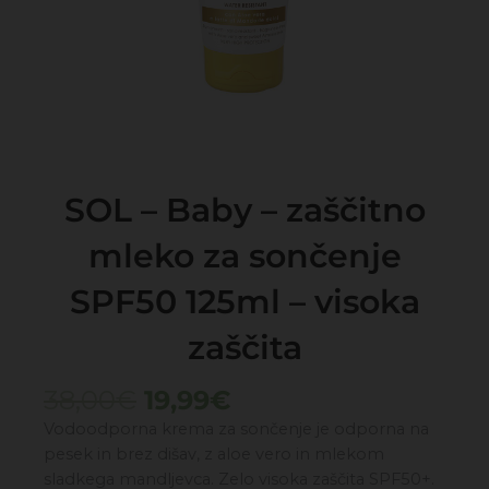
SOL – Baby – zaščitno
mleko za sončenje
SPF50 125ml – visoka
zaščita
Izvirna
Trenutna
38,00
€
19,99
€
cena
cena
Vodoodporna krema za sončenje je odporna na
je
je:
pesek in brez dišav, z aloe vero in mlekom
bila:
19,99€.
sladkega mandljevca. Zelo visoka zaščita SPF50+.