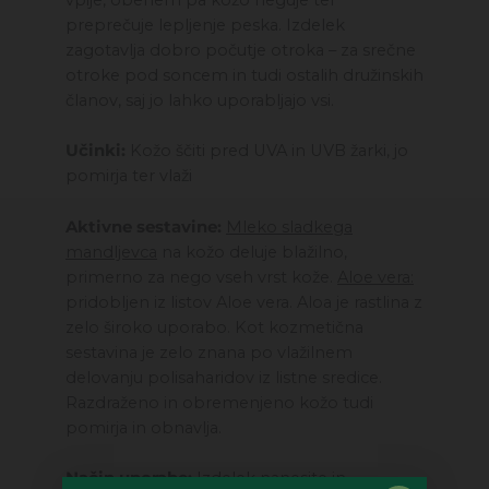
preprečuje lepljenje peska. Izdelek
zagotavlja dobro počutje otroka – za srečne
otroke pod soncem in tudi ostalih družinskih
članov, saj jo lahko uporabljajo vsi.
Učinki:
Kožo ščiti pred UVA in UVB žarki, jo
pomirja ter vlaži
Aktivne sestavine:
Mleko sladkega
mandljevca
na kožo deluje blažilno,
primerno za nego vseh vrst kože.
Aloe vera:
pridobljen iz listov Aloe vera. Aloa je rastlina z
zelo široko uporabo. Kot kozmetična
sestavina je zelo znana po vlažilnem
delovanju polisaharidov iz listne sredice.
Razdraženo in obremenjeno kožo tudi
pomirja in obnavlja.
Način uporabe:
Izdelek nanesite in