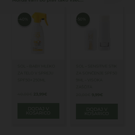
Morda vam bo prav tako všeč…
Izvirna
Trenutna
Izvirna
Trenutna
cena
cena
cena
cena
je
je:
je
je:
-40%
-40%
-50%
-50%
bila:
23,99€.
bila:
9,99€.
40,00€.
20,00€.
SOL – BABY MLEKO
SOL – SENSITIVE STIK
ZA TELO V SPREJU
ZA SONČENJE SPF50
SPF50+ 250ML
9ML – VISOKA
ZAŠČITA
40,00
€
23,99
€
20,00
€
9,99
€
DODAJ V
DODAJ V
KOŠARICO
KOŠARICO