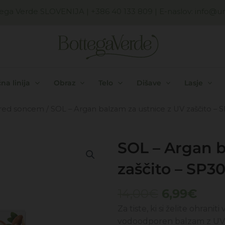
ega Verde SLOVENIJA
| +386 40 133 809 | E-naslov:
info@uni
na linija
Obraz
Telo
Dišave
Lasje
pred soncem
/ SOL – Argan balzam za ustnice z UV zaščito – 
SOL – Argan b
zaščito – SP3
Izvirna
Tren
14,00
€
6,99
€
cena
cen
Za tiste, ki si želite ohrani
je
je:
vodoodporen balzam z UV 