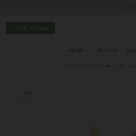
Skip
Bott
to
content
Prodajna mesta
AKCIJE
NOVOSTI
sonč
Domov
/
sončna linija
/
Zaščita 
-50%