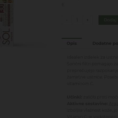
bila:
6,99
E.
14,00€.
SOL
-
+
Dodaj 
-
Argan
balzam
Opis
Dodatne po
za
ustnice
Idealen izdelek za ustn
z
Sončni filtri pomagajo za
UV
preprečujejo razpokanje 
zaščito
žametne ustnice. Poseb
-
vitaminom C.
SP30
5,5ML
Učinki:
zaščiti proti m
količina
Aktivne sestavine:
Arga
izboljša vlažnost kože, j
Vitamin C:
je vodotopen a