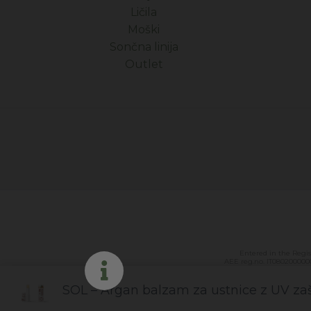
Ličila
Moški
Sončna linija
Outlet
Entered in the Regi
AEE reg.no. IT0802000000
SOL – Argan balzam za ustnice z UV zaš