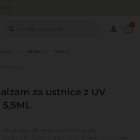
ks.si
Products
search
0
Ličila
Moški
Outlet
SP30 5,5ML
alzam za ustnice z UV
0 5,5ML
utna
a
ti vaše ustnice mehke in zaščitene, izberite
zaščito. Obogaten z arganovim oljem in vitaminom