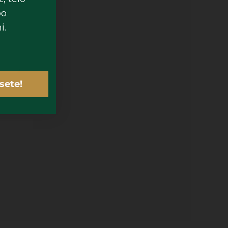
po
i.
sete!