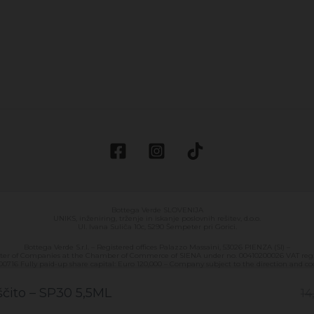
Bottega Verde SLOVENIJA
UNIKS, inženiring, trženje in iskanje poslovnih rešitev, d.o.o.
Ul. Ivana Suliča 10c, 5290 Šempeter pri Gorici.
Bottega Verde S.r.l. – Registered offices Palazzo Massaini, 53026 PIENZA (SI) –
ster of Companies at the Chamber of Commerce of SIENA under no. 00410200026 VAT reg. 
0716 Fully paid-up share capital: Euro 120,000 – Company subject to the direction and coor
čito – SP30 5,5ML
14