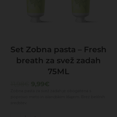
Set Zobna pasta – Fresh
breath za svež zadah
75ML
Izvirna
Trenutna
11,98
€
9,99
€
cena
cena
Zobna pasta za svež zadah je obogatena s
je
je:
poprovo meto in islandskim lišajem. Brez belilnih
bila:
9,99€.
sredstev.
11,98€.
Set