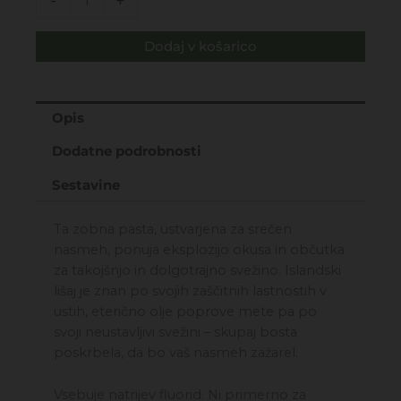
-
+
Zobna
pasta
Dodaj v košarico
–
Fresh
breath
za
Opis
svež
Dodatne podrobnosti
zadah
75ML
Sestavine
količina
Ta zobna pasta, ustvarjena za srečen
nasmeh, ponuja eksplozijo okusa in občutka
za takojšnjo in dolgotrajno svežino. Islandski
lišaj je znan po svojih zaščitnih lastnostih v
ustih, eterično olje poprove mete pa po
svoji neustavljivi svežini – skupaj bosta
poskrbela, da bo vaš nasmeh zažarel.
Vsebuje natrijev fluorid. Ni primerno za