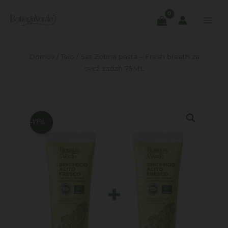
Skip
to
content
Domov
/
Telo
/ Set Zobna pasta – Fresh breath za
svež zadah 75ML
-17%