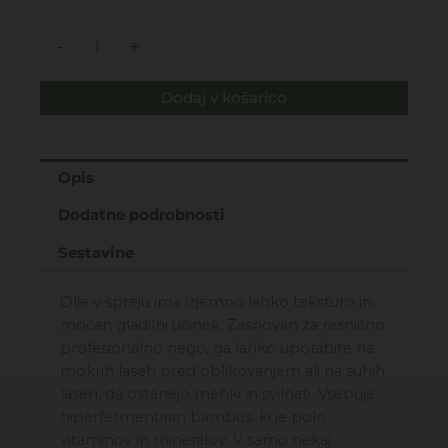
Set
-
+
Natura
Pro
Dodaj v košarico
–
olje
za
poživitev
Opis
neukrotljivih
Dodatne podrobnosti
las
125ML
Sestavine
količina
Olje v spreju ima izjemno lahko teksturo in
močan gladilni učinek. Zasnovan za resnično
profesionalno nego, ga lahko uporabite na
mokrih laseh pred oblikovanjem ali na suhih
laseh, da ostanejo mehki in svilnati. Vsebuje
hiperfermentiran bambus, ki je poln
vitaminov in mineralov. V samo nekaj