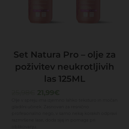
Set Natura Pro – olje za
poživitev neukrotljivih
las 125ML
Izvirna
Trenutna
25,98
€
21,99
€
cena
cena
Olje v spreju ima izjemno lahko teksturo in močan
je
je:
gladilni učinek. Zasnovan za resnično
bila:
21,99€.
profesionalno nego, v samo nekaj korakih odpravi
25,98€.
razmršene lase, doda sijaj in pomaga pri
oblikovanju.