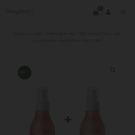
Skip
to
content
Domov
/
Lasje
/
Tretmaji in olja
/ Set Natura Pro – olje
za poživitev neukrotljivih las 125ML
-15%