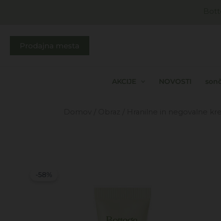
Skip
Bott
to
content
Prodajna mesta
AKCIJE
NOVOSTI
sonč
Domov
/
Obraz
/
Hranilne in negovalne k
-58%