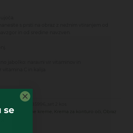
jujoča.
nesite s prsti na obraz z nežnim vtiranjem od
avzgor in od sredine navzven.
nj.
o jabolko: naravni vir vitaminov in
r vitamina C in kalija.
48,00
€
Šifra
185996_set 2 kos
 se
ilne in negovalne kreme
,
Krema za konturo oči
,
Obraz
ča