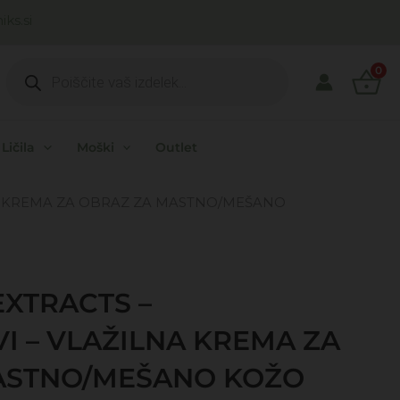
ks.si
Products
search
0
Ličila
Moški
Outlet
LNA KREMA ZA OBRAZ ZA MASTNO/MEŠANO
EXTRACTS –
I – VLAŽILNA KREMA ZA
ASTNO/MEŠANO KOŽO