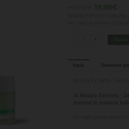
Izvirna
Tr
48,00
€
19,98
€
cena
ce
Beauty Extracts – Jabolko 
je
je:
ter vsebuje kremo za obraz
bila:
19,
48,00€.
SET
-
+
Dodaj 
BEAUTY
EXTRACTS
-
Opis
Dodatne po
JABOLKO&KIVI
-
Beauty Extracts – Jabolk
VLAŽILNA
KREMA
2x Beauty Extracts – J
ZA
mastno in mešano kož
OBRAZ
ZA
Ne vsebuje parabenov, sp
MASTNO/MEŠANO
KOŽO