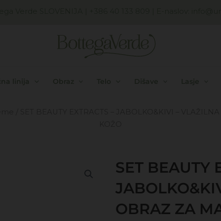
ega Verde SLOVENIJA
| +386 40 133 809 | E-naslov:
info@uni
na linija
Obraz
Telo
Dišave
Lasje
reme
/ SET BEAUTY EXTRACTS – JABOLKO&KIVI – VLAŽI
KOŽO
SET BEAUTY 
JABOLKO&KIV
OBRAZ ZA M