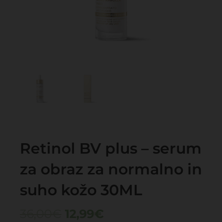
Retinol BV plus – serum
za obraz za normalno in
suho kožo 30ML
Izvirna
Trenutna
36,00
€
12,99
€