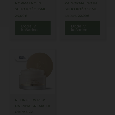
NORMALNO IN
ZA NORMALNO IN
SUHO KOŽO 15ML
SUHO KOŽO 50ML
24,00
€
68,00
€
22,99
€
Dodaj v
Dodaj v
košarico
košarico
Izvirna
Trenutna
cena
cena
-56%
-56%
je
je:
bila:
14,99€.
34,00€.
RETINOL BV PLUS –
DNEVNA KREMA ZA
OBRAZ ZA