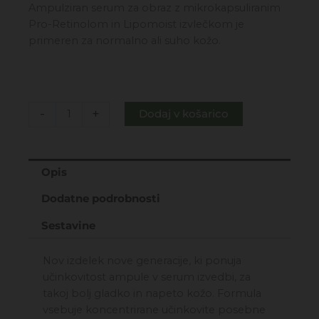
cena
cena
Ampulziran serum za obraz z mikrokapsuliranim
je
je:
Pro-Retinolom in Lipomoist izvlečkom je
bila:
12,99€.
primeren za normalno ali suho kožo.
36,00€.
Retinol
-
+
Dodaj v košarico
BV
plus
-
Opis
serum
za
Dodatne podrobnosti
obraz
za
Sestavine
normalno
in
Nov izdelek nove generacije, ki ponuja
suho
učinkovitost ampule v serum izvedbi, za
kožo
takoj bolj gladko in napeto kožo. Formula
30ML
vsebuje koncentrirane učinkovite posebne