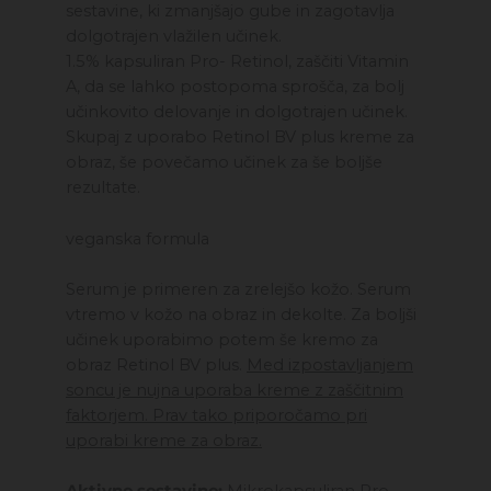
količina
sestavine, ki zmanjšajo gube in zagotavlja
dolgotrajen vlažilen učinek.
1.5% kapsuliran Pro- Retinol, zaščiti Vitamin
A, da se lahko postopoma sprošča, za bolj
učinkovito delovanje in dolgotrajen učinek.
Skupaj z uporabo Retinol BV plus kreme za
obraz, še povečamo učinek za še boljše
rezultate.
veganska formula
Serum je primeren za zrelejšo kožo. Serum
vtremo v kožo na obraz in dekolte. Za boljši
učinek uporabimo potem še kremo za
obraz Retinol BV plus.
Med izpostavljanjem
soncu je nujna uporaba kreme z zaščitnim
faktorjem. Prav tako priporočamo pri
uporabi kreme za obraz.