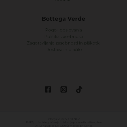
Bottega Verde
Pogoji poslovanja
Politika zasebnosti
Zagotavljanje zasebnosti in piškotki
Dostava in plačilo
Bottega Verde SLOVENIJA
UNIKS, inženiring, trženje in iskanje poslovnih rešitev, d.o.o.
Ul. Ivana Suliča 10c, 5290 Šempeter pri Gorici.