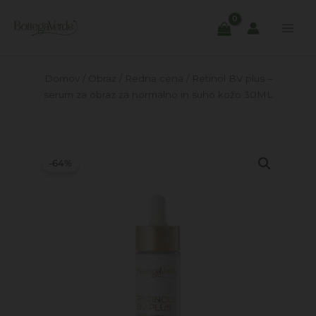
Skip
to
content
Domov
/
Obraz
/
Redna cena
/ Retinol BV plus –
serum za obraz za normalno in suho kožo 30ML
-64%