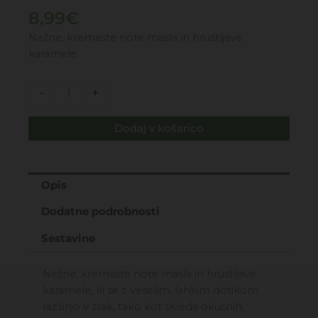
8,99
€
Nežne, kremaste note masla in hrustljave
karamele.
PROFUMINI
-
+
-
POPCORN
Dodaj v košarico
MINI
TOALETNA
VODICA
EDT
Opis
10ML
Dodatne podrobnosti
količina
Sestavine
Nežne, kremaste note masla in hrustljave
karamele, ki se z veselim, lahkim dotikom
razširijo v zrak, tako kot skleda okusnih,