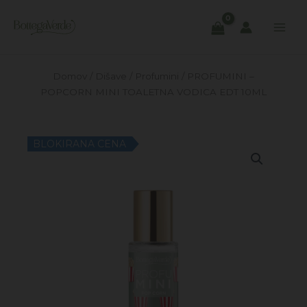
Skip
to
content
Domov
/
Dišave
/
Profumini
/ PROFUMINI –
POPCORN MINI TOALETNA VODICA EDT 10ML
BLOKIRANA CENA