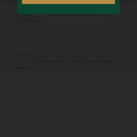
note: karamela, sladkorna vata, čokoladni
pralin. Osnovne note: vanilija, lešnik,
sandalovina.
Šifra
187401
Kategorije
Blokirana cena
,
Dišave
,
kolicinskimaj26
,
Profumini