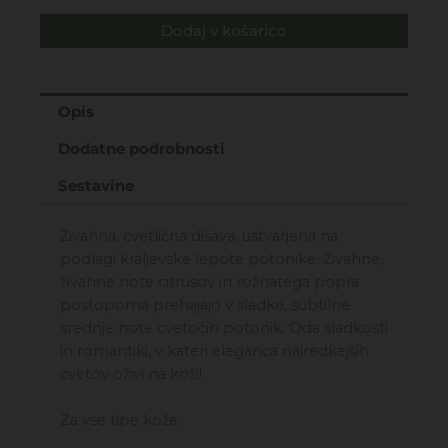
BODY
Dodaj v košarico
SPLASH
150ML
količina
Opis
Dodatne podrobnosti
Sestavine
Živahna, cvetlična dišava, ustvarjena na
podlagi kraljevske lepote potonike. Živahne,
živahne note citrusov in rožnatega popra
postopoma prehajajo v sladke, subtilne
srednje note cvetočih potonik. Oda sladkosti
in romantiki, v kateri eleganca najredkejših
cvetov oživi na koži!
Za vse tipe kože.