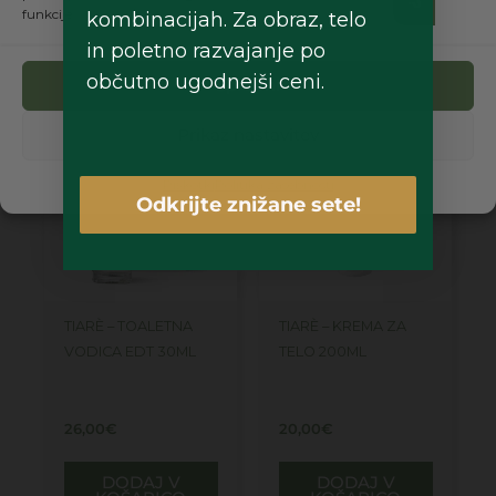
Šifra
185265
Kategorije
Akcije
,
Body splash
,
Dišave
funkcije.
kombinacijah. Za obraz, telo
in poletno razvajanje po
občutno ugodnejši ceni.
Morda vam bo prav tako všeč…
Sprejmi
Prikaz nastavitev
Piškotki
Politika zasebnosti
Odkrijte znižane sete!
TIARÈ – TOALETNA
TIARÈ – KREMA ZA
VODICA EDT 30ML
TELO 200ML
26,00
€
20,00
€
DODAJ V
DODAJ V