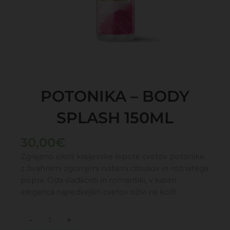
POTONIKA – BODY
SPLASH 150ML
30,00
€
Zgrajeno okoli kraljevske lepote cvetov potonike,
z živahnimi zgornjimi notami citrusov in rožnatega
popra. Oda sladkosti in romantiki, v kateri
eleganca najredkejših cvetov oživi na koži!
POTONIKA
-
+
-