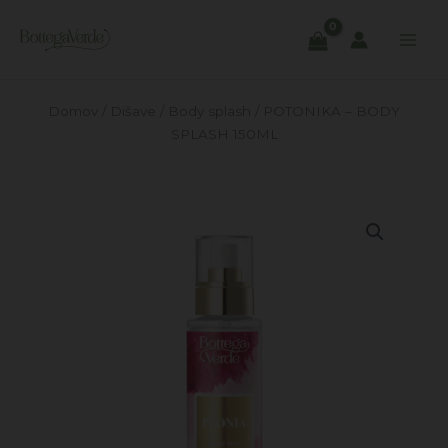
Skip
to
content
Domov
/
Dišave
/
Body splash
/ POTONIKA – BODY
SPLASH 150ML