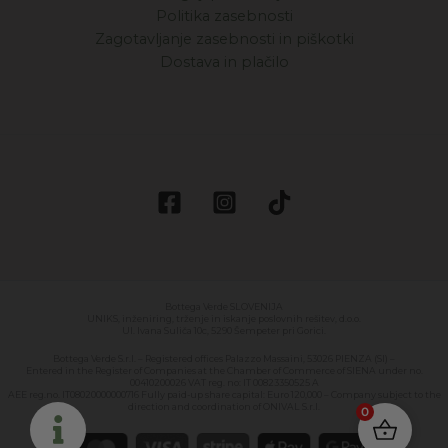
Politika zasebnosti
Zagotavljanje zasebnosti in piškotki
Dostava in plačilo
Bottega Verde SLOVENIJA
UNIKS, inženiring, trženje in iskanje poslovnih rešitev, d.o.o.
Ul. Ivana Suliča 10c, 5290 Šempeter pri Gorici.
Bottega Verde S.r.l. – Registered offices Palazzo Massaini, 53026 PIENZA (SI) –
Entered in the Register of Companies at the Chamber of Commerce of SIENA under no.
00410200026 VAT reg. no: IT 00823350525 A
AEE reg.no. IT08020000000716 Fully paid-up share capital: Euro 120,000 – Company subject to the
direction and coordination of ONIVAL S.r.l.
0