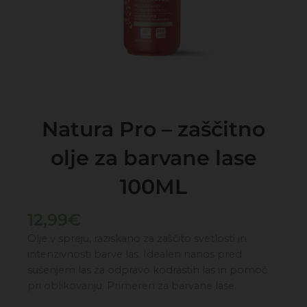
Natura Pro – zaščitno
olje za barvane lase
100ML
12,99
€
Olje v spreju, raziskano za zaščito svetlosti in
intenzivnosti barve las. Idealen nanos pred
sušenjem las za odpravo kodrastih las in pomoč
pri oblikovanju. Primeren za barvane lase.