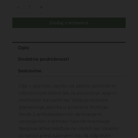
Natura
-
+
Pro
-
Dodaj v košarico
zaščitno
olje
za
barvane
Opis
lase
Dodatne podrobnosti
100ML
količina
Sestavine
Olje v razpršilu, razvito za zaščito svetlosti in
intenzivnosti barve las, za povečanje sijaja in
mehkobe barvanih las. Vsebuje izvleček
granatnega jabolka iz posestva Bottega
Verde z antioksidativnim delovanjem,
okrepljenim s tehniko hiperfermentacije.
Njegova lahka tekstura ne obteži las. Idealno
za nanos pred sušenjem las, da odpravite