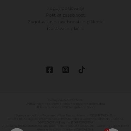
Pogoji poslovanja
Politika zasebnosti
Zagotavljanje zasebnosti in piškotki
Dostava in plačilo
Bottega Verde SLOVENIJA
UNIKS, inženiring, trženje in iskanje poslovnih rešitev, d.o.o.
Ul. Ivana Suliča 10c, 5290 Šempeter pri Gorici.
Bottega Verde S.r.l. – Registered offices Palazzo Massaini, 53026 PIENZA (SI) –
Entered in the Register of Companies at the Chamber of Commerce of SIENA under no.
00410200026 VAT reg. no: IT 00823350525 A
AEE reg.no. IT08020000000716 Fully paid-up share capital: Euro 120,000 – Company subject to the
direction and coordination of ONIVAL S.r.l.
0