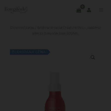
Skip
to
content
Domov
/
Lasje
/
Blokirana cena
/ Natura Pro – zaščitno
olje za barvane lase 100ML
BLOKIRANA CENA