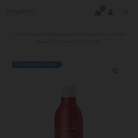
Skip
to
content
Domov
/
Lasje
/
Blokirana cena
/ Natura Pro – zaščitni
balzam za barvane lase 150ML
BLOKIRANA CENA