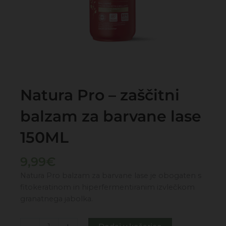
Natura Pro – zaščitni
balzam za barvane lase
150ML
9,99
€
Natura Pro balzam za barvane lase je obogaten s
fitokeratinom in hiperfermentiranim izvlečkom
granatnega jabolka.
Natura