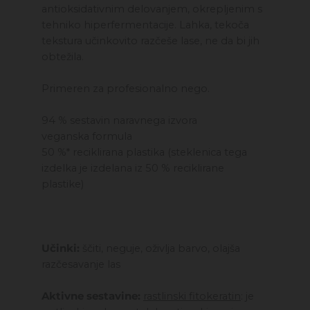
antioksidativnim delovanjem, okrepljenim s
tehniko hiperfermentacije. Lahka, tekoča
tekstura učinkovito razčeše lase, ne da bi jih
obtežila.
Primeren za profesionalno nego.
94 % sestavin naravnega izvora
veganska formula
50 %* reciklirana plastika (steklenica tega
izdelka je izdelana iz 50 % reciklirane
plastike)
Učinki:
ščiti, neguje, oživlja barvo, olajša
razčesavanje las
Aktivne sestavine:
rastlinski fitokeratin
: je