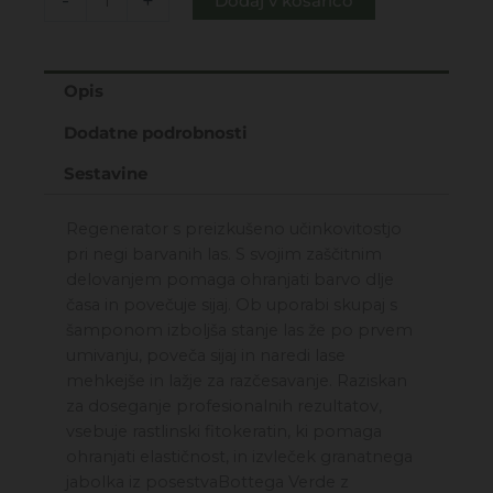
-
+
Dodaj v košarico
Pro
-
zaščitni
Opis
balzam
za
Dodatne podrobnosti
barvane
lase
Sestavine
150ML
količina
Regenerator s preizkušeno učinkovitostjo
pri negi barvanih las. S svojim zaščitnim
delovanjem pomaga ohranjati barvo dlje
časa in povečuje sijaj. Ob uporabi skupaj s
šamponom izboljša stanje las že po prvem
umivanju, poveča sijaj in naredi lase
mehkejše in lažje za razčesavanje. Raziskan
za doseganje profesionalnih rezultatov,
vsebuje rastlinski fitokeratin, ki pomaga
ohranjati elastičnost, in izvleček granatnega
jabolka iz posestvaBottega Verde z