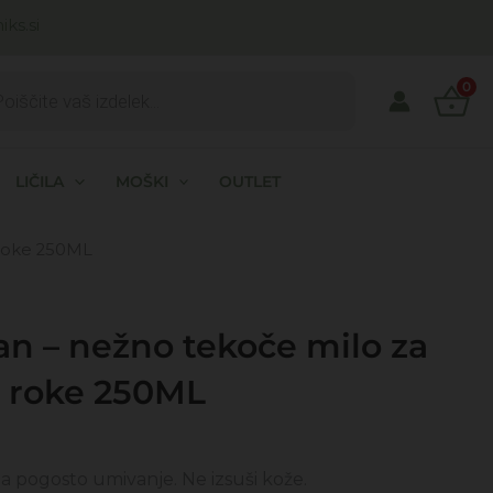
ks.si
ts
0
LIČILA
MOŠKI
OUTLET
 roke 250ML
n – nežno tekoče milo za
roke 250ML
a pogosto umivanje. Ne izsuši kože.