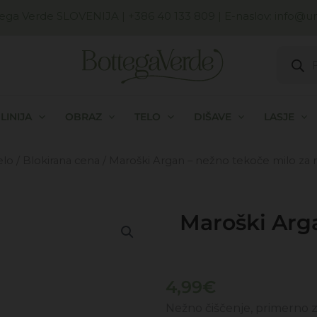
ega Verde SLOVENIJA
| +386 40 133 809 | E-naslov:
info@uni
Produc
search
LINIJA
OBRAZ
TELO
DIŠAVE
LASJE
elo
/
Blokirana cena
/ Maroški Argan – nežno tekoče milo za
Maroški Arga
4,99
€
Nežno čiščenje, primerno z