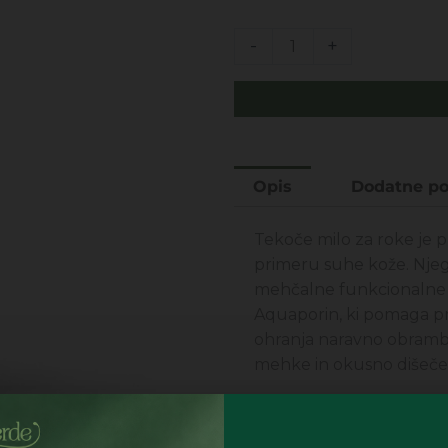
Maroški
-
+
Argan
-
nežno
tekoče
milo
Opis
Dodatne po
za
roke
250ML
Tekoče milo za roke je 
količina
primeru suhe kože. Njego
mehčalne funkcionalne 
Aquaporin, ki pomaga pre
ohranja naravno obrambo
mehke in okusno dišeče
Za vse tipe kože.