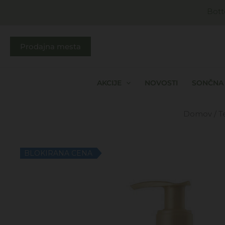
Skip
Bott
to
content
Prodajna mesta
AKCIJE
NOVOSTI
SONČNA 
Domov
/
T
BLOKIRANA CENA