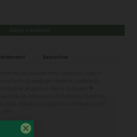
Dodaj v košarico
drobnosti
Sestavine
primerno za vsakodnevno uporabo, zlasti v
va formula vsebuje hranilne, vlažilne in
sestavine: arganovo olje in Hydagen ®
prečevati razpoke in dehidracijo, hkrati pa
 kože. Idealno za pogosto umivanje ter za
 roke.