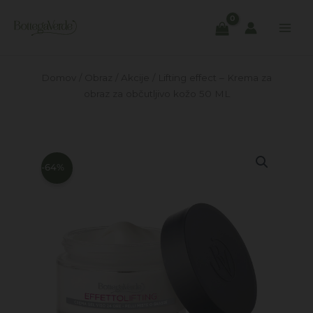
Skip
to
content
Domov
/
Obraz
/
Akcije
/ Lifting effect – Krema za
obraz za občutljivo kožo 50 ML
-64%