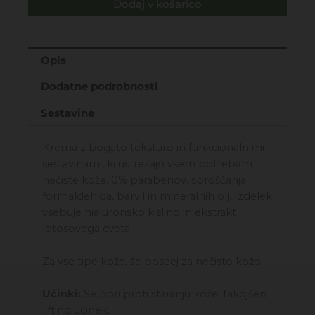
Dodaj v košarico
Krema
za
obraz
za
Opis
občutljivo
Dodatne podrobnosti
kožo
50
Sestavine
ML
količina
Krema z bogato teksturo in funkcionalnimi
sestavinami, ki ustrezajo vsem potrebam
nečiste kože. 0% parabenov, sproščanja
formaldehida, barvil in mineralnih olj. Izdelek
vsebuje hialuronsko kislino in ekstrakt
lotosovega cveta.
Za vse tipe kože, še poseej za nečisto kožo.
Učinki:
Se bori proti staranju kože, takojšen
lifting učinek.