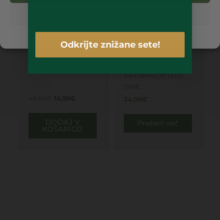
Prikaz nastavitev
Piškotki
Politika zasebnosti
Odkrijte znižane sete!
LIFTING EFFECT –
ČILENSKA VRTNICA –
NOČNA KREMA 50ML
100% NARAVNO OLJE
ZA OBRAZ IN TELO
30ML
42,00
€
14,99
€
34,00
€
DODAJ V
Preberi več
KOŠARICO