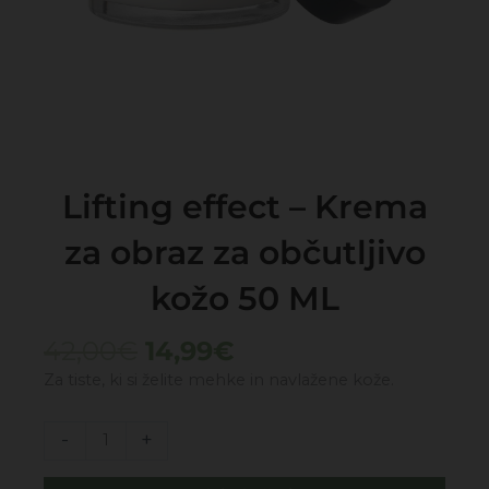
Lifting effect – Krema
za obraz za občutljivo
kožo 50 ML
Izvirna
Trenutna
42,00
€
14,99
€
cena
cena
Za tiste, ki si želite mehke in navlažene kože.
je
je:
bila:
14,99€.
Lifting
-
+
42,00€.
effect
-