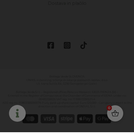
Dostava in plačilo
Bottega Verde SLOVENIJA
UNIKS, inženiring, trženje in iskanje poslovnih rešitev, d.o.o.
Ul. Ivana Suliča 10c, 5290 Šempeter pri Gorici.
Bottega Verde S.r.l. – Registered offices Palazzo Massaini, 53026 PIENZA (SI) –
Entered in the Register of Companies at the Chamber of Commerce of SIENA under no.
00410200026 VAT reg. no: IT 00823350525 A
AEE reg.no. IT08020000000716 Fully paid-up share capital: Euro 120,000 – Company subject to the
direction and coordination of ONIVAL S.r.l.
0