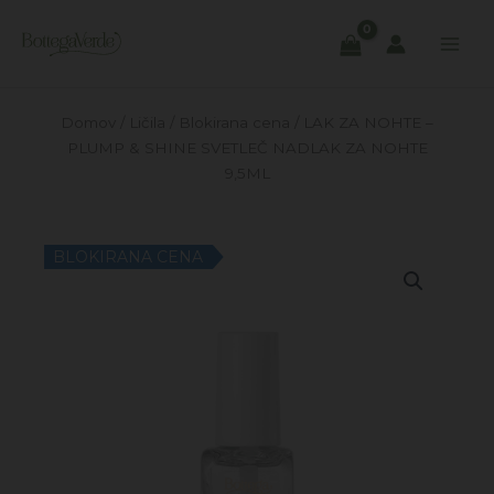
Skip
to
content
Domov
/
Ličila
/
Blokirana cena
/ LAK ZA NOHTE –
PLUMP & SHINE SVETLEČ NADLAK ZA NOHTE
9,5ML
BLOKIRANA CENA