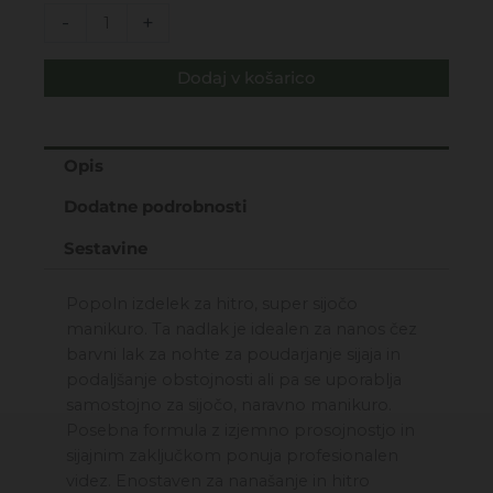
LAK
-
+
ZA
NOHTE
Dodaj v košarico
-
PLUMP
&
SHINE
Opis
SVETLEČ
Dodatne podrobnosti
NADLAK
ZA
Sestavine
NOHTE
9,5ML
Popoln izdelek za hitro, super sijočo
količina
manikuro. Ta nadlak je idealen za nanos čez
barvni lak za nohte za poudarjanje sijaja in
podaljšanje obstojnosti ali pa se uporablja
samostojno za sijočo, naravno manikuro.
Posebna formula z izjemno prosojnostjo in
sijajnim zaključkom ponuja profesionalen
videz. Enostaven za nanašanje in hitro