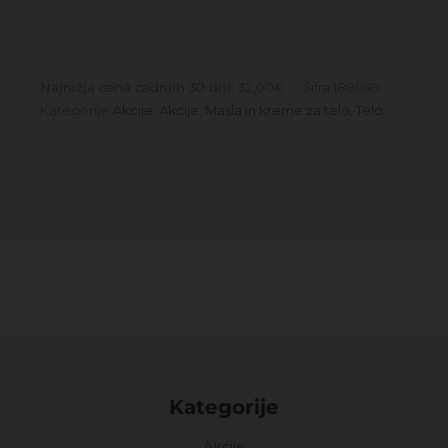
Najnižja cena zadnjih 30 dni:
32,00
€
Šifra
188049
Kategorije
Akcije
,
Akcije
,
Masla in kreme za telo
,
Telo
Kategorije
Akcije