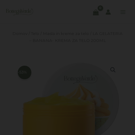
Skip
to
content
Domov
/
Telo
/
Masla in kreme za telo
/ LA GELATERIA
– BANANA- KREMA ZA TELO 200ML
-53%