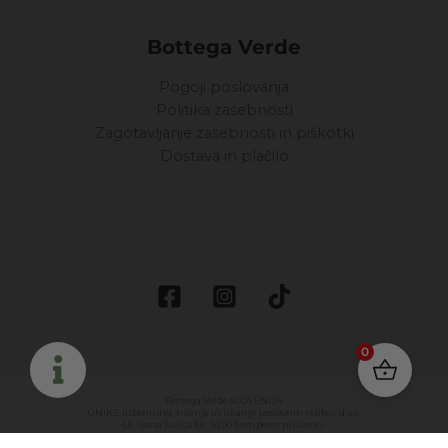
Bottega Verde
Pogoji poslovanja
Politika zasebnosti
Zagotavljanje zasebnosti in piškotki
Dostava in plačilo
0
Bottega Verde SLOVENIJA
UNIKS, inženiring, trženje in iskanje poslovnih rešitev, d.o.o.
Ul. Ivana Suliča 10c, 5290 Šempeter pri Gorici.
LA