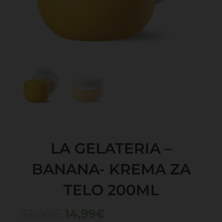
LA GELATERIA –
BANANA- KREMA ZA
TELO 200ML
Izvirna
Trenutna
32,00
€
14,99
€