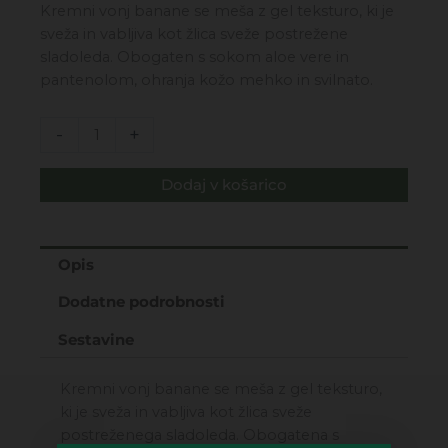
cena
cena
Kremni vonj banane se meša z gel teksturo, ki je
je
je:
sveža in vabljiva kot žlica sveže postrežene
bila:
14,99€.
sladoleda. Obogaten s sokom aloe vere in
32,00€.
pantenolom, ohranja kožo mehko in svilnato.
LA
-
+
GELATERIA
-
Dodaj v košarico
BANANA-
KREMA
ZA
TELO
Opis
200ML
Dodatne podrobnosti
količina
Sestavine
Kremni vonj banane se meša z gel teksturo,
ki je sveža in vabljiva kot žlica sveže
postreženega sladoleda. Obogatena s