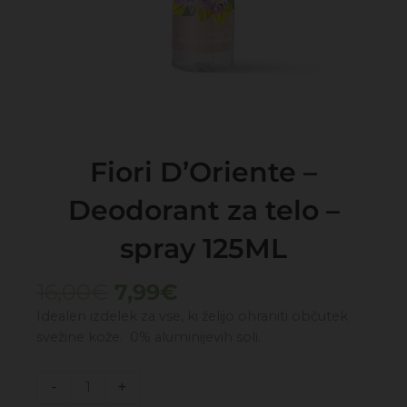
Fiori D’Oriente –
Deodorant za telo –
spray 125ML
Izvirna
Trenutna
16,00
€
7,99
€
cena
cena
Idealen izdelek za vse, ki želijo ohraniti občutek
je
je:
svežine kože. 0% aluminijevih soli.
bila:
7,99€.
16,00€.
Fiori
-
+
D'Oriente