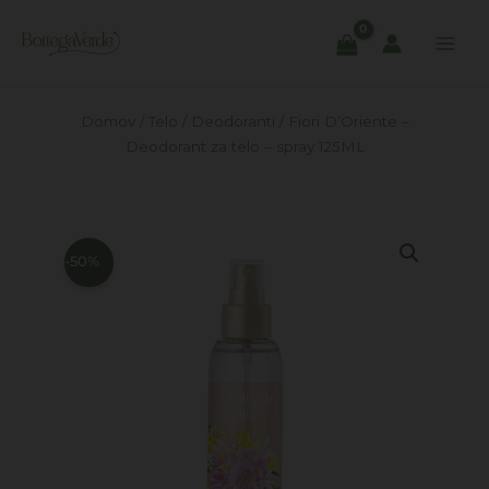
Skip
to
content
Domov
/
Telo
/
Deodoranti
/ Fiori D’Oriente –
Deodorant za telo – spray 125ML
-50%