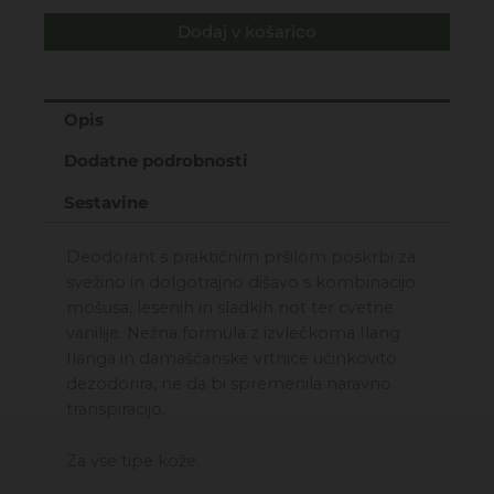
-
Dodaj v košarico
Deodorant
za
telo
-
Opis
spray
Dodatne podrobnosti
125ML
količina
Sestavine
Deodorant s praktičnim pršilom poskrbi za
svežino in dolgotrajno dišavo s kombinacijo
mošusa, lesenih in sladkih not ter cvetne
vanilije. Nežna formula z izvlečkoma Ilang
Ilanga in damaščanske vrtnice učinkovito
dezodorira, ne da bi spremenila naravno
transpiracijo.
Za vse tipe kože.