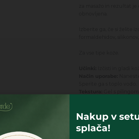
za masažo in rezultat je
obnovljena.
Izberite ga, če si želite
formaldehidov, silikonov,
Za vse tipe kože.
Učinki:
Izčisti in gladi k
Način uporabe:
Nanesite
Sperite ga s toplo vodo.
Tekstura:
Gel s pilingom
Dišave:
Cvetlične, orien
Nakup v setu
splača!
Upravljanje soglasja
Najnižja cena zadnjih 30 dni: