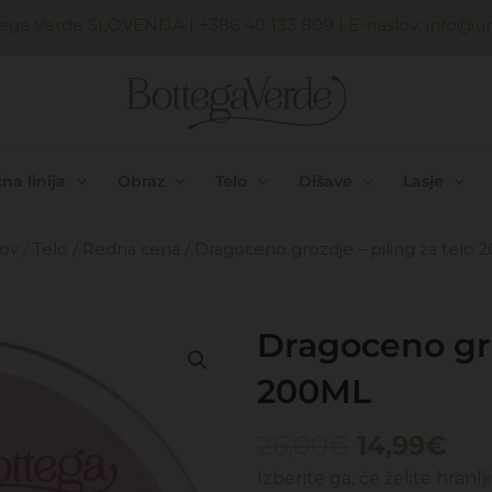
ega Verde SLOVENIJA
| +386 40 133 809 | E-naslov:
info@uni
na linija
Obraz
Telo
Dišave
Lasje
ov
/
Telo
/
Redna cena
/ Dragoceno grozdje – piling za telo
Dragoceno gro
200ML
Izvirna
Tre
26,00
€
14,99
€
cena
ce
Izberite ga, če želite hranljiv