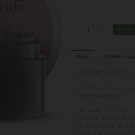
je
je:
bila:
14,
26,00€.
Dragoceno
-
+
Dodaj 
grozdje
-
piling
Opis
Dodatne po
za
telo
Bogat piling z oljem, ki d
200ML
količina
99% sestavin naravnega 
Veganska formula
Olje sladkega mandlja m
tvorijo piling delce in od
Ključni element formule
močnim antioksidativnim