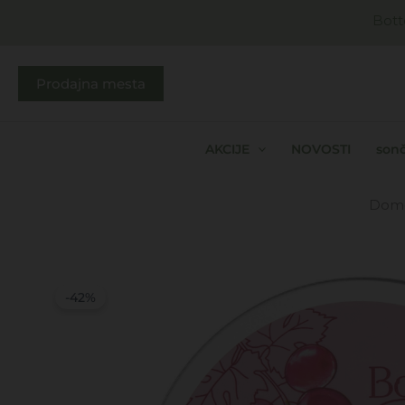
Skip
Bott
to
content
Prodajna mesta
AKCIJE
NOVOSTI
sonč
Dom
-42%