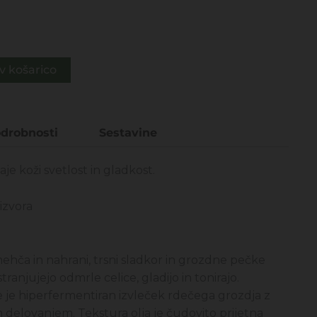
99€.
v košarico
drobnosti
Sestavine
aje koži svetlost in gladkost.
izvora
ehča in nahrani, trsni sladkor in grozdne pečke
stranjujejo odmrle celice, gladijo in tonirajo.
 je hiperfermentiran izvleček rdečega grozdja z
 delovanjem. Tekstura olja je čudovito prijetna