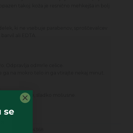
 opazen takoj: koža je resnično mehkejša in bolj
 izdelek, ki ne vsebuje parabenov, sproščevalcev
 barvil ali EDTA.
ožo. Odpravlja odmrle celice.
 ga na mokro telo in ga vtirajte nekaj minut.
.
talske, citrusne, sladko mošusne.
 se
13,99
€
Šifra
174368