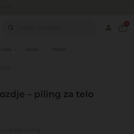
ks.si
Products
search
0
Ličila
Moški
Outlet
 200ML
zdje – piling za telo
nutna
na
 in gladilni piling.