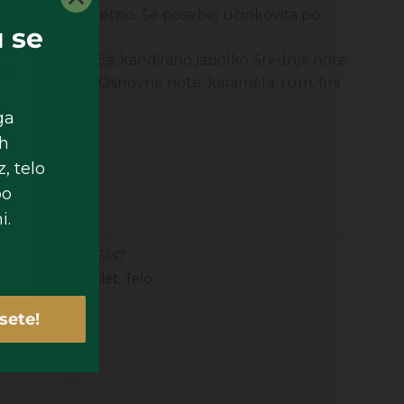
o mehko in žametno. Še posebej učinkovita po
 se
met, pomaranča, kandirano jabolko Srednje note:
ione, vanilija Osnovne note: karamela, rum, fini
u
ga
lo
ih
em
, telo
po
i.
9,99
€
Šifra
186147
eme za telo
,
Outlet
,
Telo
sete!