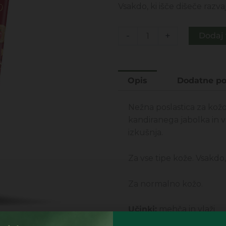
je
je:
Vsakdo, ki išče dišeče razva
bila:
8,0
20,00€.
DELIZIE
-
+
Dodaj 
SOTTO
L'ALBERO
-
Opis
Dodatne po
MLEKO
ZA
Nežna poslastica za kož
TELO
kandiranega jabolka in va
150ML
izkušnja.
količina
Za vse tipe kože. Vsakdo,
Za normalno kožo.
Učinki:
mehča in vlaži
Način uporabe:
Nanesite