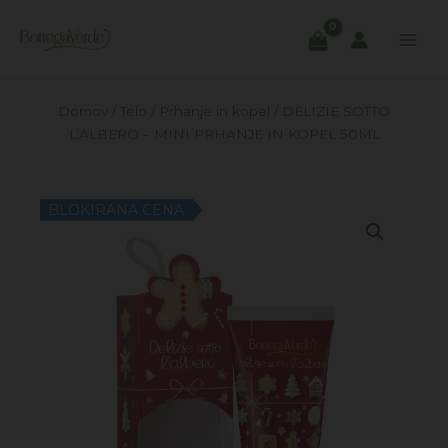
Skip
to
content
Domov
/
Telo
/
Prhanje in kopel
/ DELIZIE SOTTO
L’ALBERO – MINI PRHANJE IN KOPEL 50ML
BLOKIRANA CENA