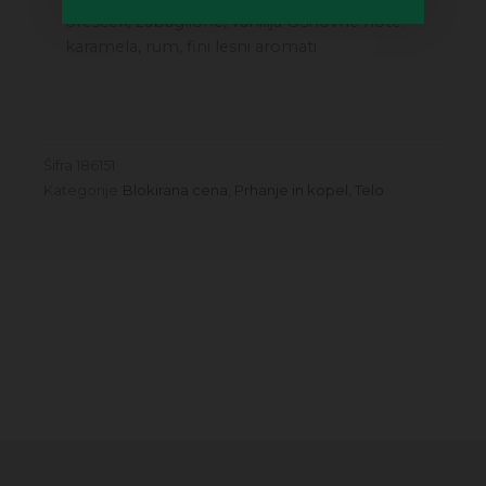
orešček, zabaglione, vanilija Osnovne note:
karamela, rum, fini lesni aromati
Šifra
186151
Kategorije
Blokirana cena
,
Prhanje in kopel
,
Telo