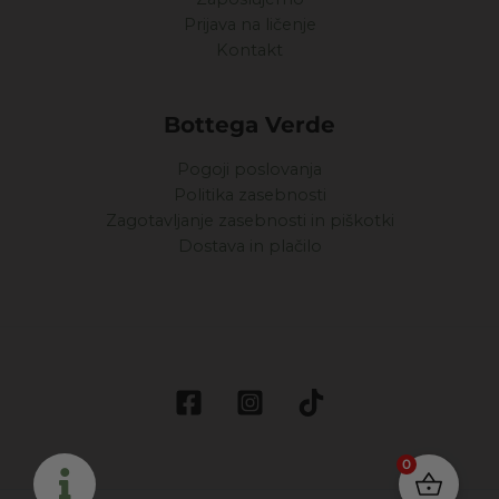
Prijava na ličenje
Kontakt
Bottega Verde
Pogoji poslovanja
Politika zasebnosti
Zagotavljanje zasebnosti in piškotki
Dostava in plačilo
0