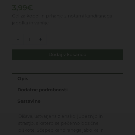
3,99
€
Gel za kopel in prhanje z notami kandiranega
jabolka in vanilije.
DELIZIE
-
+
SOTTO
L'ALBERO
Dodaj v košarico
-
MINI
PRHANJE
IN
Opis
KOPEL
Dodatne podrobnosti
50ML
količina
Sestavine
Dišava, ustvarjena z enako ljubeznijo in
strastjo, s katero se pečemo božične
piškote. Ščepec kandiranega jabolka in