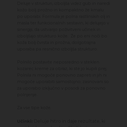
Deluje v strukturi, izboljša videz gub in naredi
kožo bolj prožno in kompaktno že kmalu
po uporabi. Formula je polna rastlinskih olj in
masla ter funkcionalnih sestavin, ki delujejo v
sinergiji, da ustvarijo poživitveni učinek in
izboljšajo strukturo kože. Že po eni noči bo
koža bolj čvrsta in prožna, dolgotrajna
uporaba pa resnično izboljša strukturo.
Polnilo postavite neposredno v steklen
kozarec kreme za obraz, ki ste jo kupili prej.
Polnila ni mogoče ponovno zapreti in jih ni
mogoče uporabiti samostojno; zasnovani so
za uporabo izključno v posodi za ponovno
polnjenje.
Za vse tipe kože.
Deluje hitro in daje rezultate, ki
Učinki: