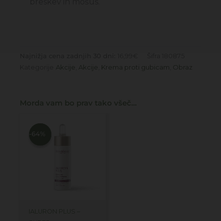
breskev in mošus.
Najnižja cena zadnjih 30 dni:
16,99
€
Šifra
180875
Kategorije
Akcije
,
Akcije
,
Krema proti gubicam
,
Obraz
Morda vam bo prav tako všeč…
Izvirna
Trenutna
cena
cena
je
je:
-64%
-64%
bila:
12,99€.
36,00€.
IALURON PLUS –