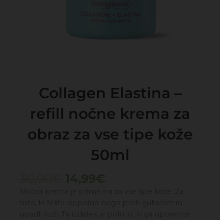
Collagen Elastina –
refill nočne krema za
obraz za vse tipe kože
50ml
Izvirna
Trenutna
30,00
€
14,99
€
cena
cena
Nočna krema je primerna za vse tipe kože. Za
je
je:
tiste, ki želite popolno nego proti gubicam in
bila:
14,99€.
upadli koži. Ta izdelek je polnilo, ki ga uporabite