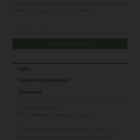
30,00€.
tako, da ga vstavite neposredno v steklen kozarec
kreme za obraz, ki ste jo že porabili.
Collagen
-
+
Elastina
-
Dodaj v košarico
refill
nočne
krema
za
Opis
obraz
Dodatne podrobnosti
za
vse
Sestavine
tipe
kože
Veganska formula
50ml
96 % sestavin naravnega izvora
količina
Ta bogata nega obraza se stopi s kožo, ko
ponoči spite, ko je koža najbolj dovzetna.