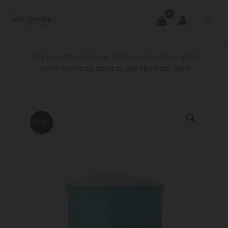
Skip
to
content
Domov
/
Obraz
/
Akcije
/ Collagen Elastina – refill
nočne krema za obraz za vse tipe kože 50ml
-50%