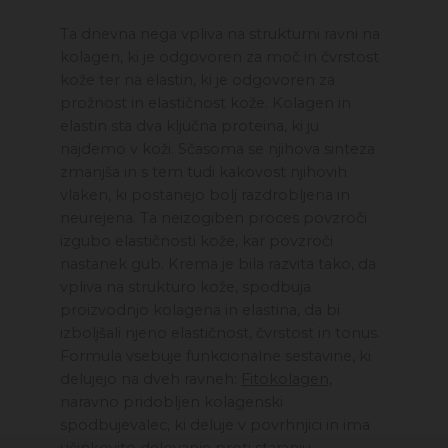
Ta dnevna nega vpliva na strukturni ravni na
kolagen, ki je odgovoren za moč in čvrstost
kože ter na elastin, ki je odgovoren za
prožnost in elastičnost kože. Kolagen in
elastin sta dva ključna proteina, ki ju
najdemo v koži. Sčasoma se njihova sinteza
zmanjša in s tem tudi kakovost njihovih
vlaken, ki postanejo bolj razdrobljena in
neurejena. Ta neizogiben proces povzroči
izgubo elastičnosti kože, kar povzroči
nastanek gub. Krema je bila razvita tako, da
vpliva na strukturo kože, spodbuja
proizvodnjo kolagena in elastina, da bi
izboljšali njeno elastičnost, čvrstost in tonus.
Formula vsebuje funkcionalne sestavine, ki
delujejo na dveh ravneh:
Fitokolagen,
naravno pridobljen kolagenski
spodbujevalec, ki deluje v povrhnjici in ima