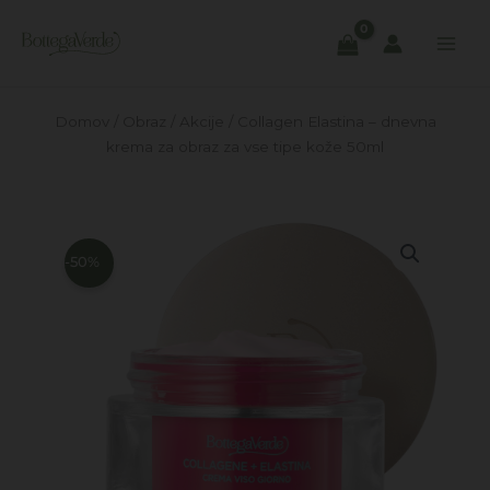
Skip
to
content
Domov
/
Obraz
/
Akcije
/ Collagen Elastina – dnevna
krema za obraz za vse tipe kože 50ml
-50%