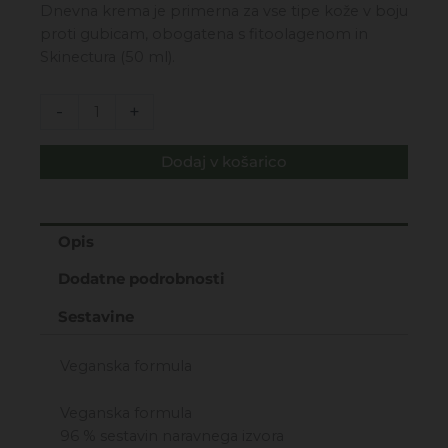
cena
cena
Dnevna krema je primerna za vse tipe kože v boju
je
je:
proti gubicam, obogatena s fitoolagenom in
bila:
19,99€.
Skinectura (50 ml).
40,00€.
Collagen
-
+
Elastina
-
Dodaj v košarico
dnevna
krema
za
obraz
Opis
za
Dodatne podrobnosti
vse
tipe
Sestavine
kože
50ml
Veganska formula
količina
Veganska formula
96 % sestavin naravnega izvora