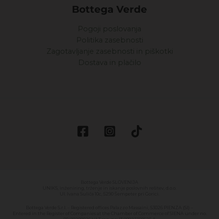
Bottega Verde
Pogoji poslovanja
Politika zasebnosti
Zagotavljanje zasebnosti in piškotki
Dostava in plačilo
Bottega Verde SLOVENIJA
UNIKS, inženiring, trženje in iskanje poslovnih rešitev, d.o.o.
Ul. Ivana Suliča 10c, 5290 Šempeter pri Gorici.
Bottega Verde S.r.l. – Registered offices Palazzo Massaini, 53026 PIENZA (SI) –
Entered in the Register of Companies at the Chamber of Commerce of SIENA under no.