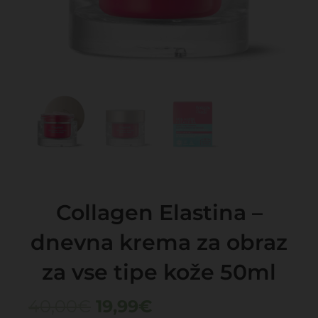
Collagen Elastina –
dnevna krema za obraz
za vse tipe kože 50ml
Izvirna
Trenutna
40,00
€
19,99
€