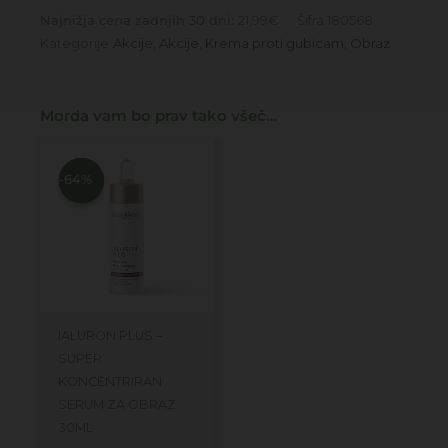
Najnižja cena zadnjih 30 dni:
21,99
€
Šifra
180568
Kategorije
Akcije
,
Akcije
,
Krema proti gubicam
,
Obraz
Morda vam bo prav tako všeč…
Izvirna
Trenutna
cena
cena
je
je:
-64%
-64%
bila:
12,99€.
36,00€.
IALURON PLUS –
SUPER
KONCENTRIRAN
SERUM ZA OBRAZ
30ML